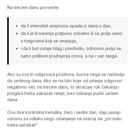
Na trećem danu proverite:
da li intenzitet simptoma opada iz dana u dan,
da li je krvarenje potpuno odsutno ili se javlja samo
u tragovima koji se smanjuju,
i da li bol ostaje blag i predvidiv, odnosno javlja se
samo prilikom pražnjenja creva, a ne i van njega.
Ako su sva tri odgovora pozitivna, kućna nega se nastavlja
do sedmog dana. Ako se na bilo koje od pitanja odgovori
negativno već na trećem danu, to skraćuje rok čekanja i
pregled treba zakazati ranije, bez čekanja punih sedam
dana.
Ova dva kontrolna trenutka, treći i sedmi dan, daju jasniju
osnovu za odluku nego oslanjanje na osećaj da „još malo
treba sačekati“.