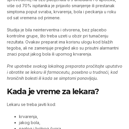
više od 70% ispitanika je prijavilo smanjenje ili prestanak
simptoma poput svraba, krvarenja, bola i peckanja u roku
od sat vremena od primene.
Studija je bila neinterventna i otvorena, bez placebo
kontrolne grupe, što treba uzeti u obzir pri tumačenju
rezultata. Ovakav preparat ima korisnu ulogu kod blažih
tegoba, ali ne zamenjuje pregled ako su prisutni alarmantni
znaci poput jakog bola ili upornog krvarenja.
Pre upotrebe svakog lokalnog preparata pročitajte uputstvo
i obratite se lekaru ili farmaceutu, posebno u trudnoći, kod
hroničnih bolesti ili kada se simptomi ponavljaju.
Kada je vreme za lekara?
Lekaru se treba javiti kod:
krvarenja,
jakog bola,
naglog i bolnog čvora,