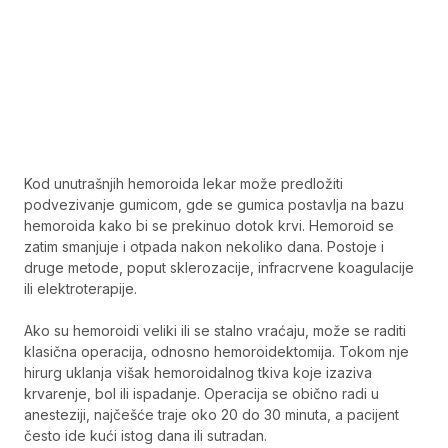
Kod unutrašnjih hemoroida lekar može predložiti
podvezivanje gumicom, gde se gumica postavlja na bazu
hemoroida kako bi se prekinuo dotok krvi. Hemoroid se
zatim smanjuje i otpada nakon nekoliko dana. Postoje i
druge metode, poput sklerozacije, infracrvene koagulacije
ili elektroterapije.
Ako su hemoroidi veliki ili se stalno vraćaju, može se raditi
klasična operacija, odnosno hemoroidektomija. Tokom nje
hirurg uklanja višak hemoroidalnog tkiva koje izaziva
krvarenje, bol ili ispadanje. Operacija se obično radi u
anesteziji, najčešće traje oko 20 do 30 minuta, a pacijent
često ide kući istog dana ili sutradan.