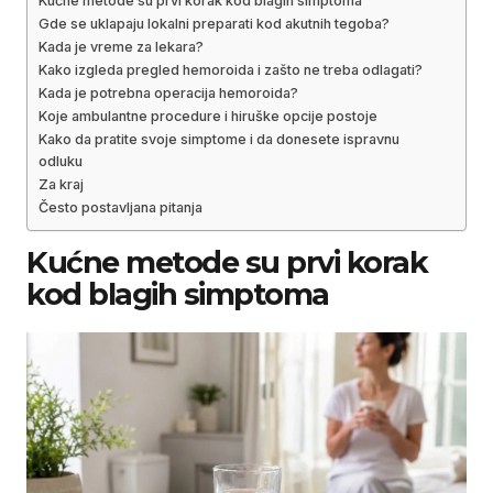
Kućne metode su prvi korak kod blagih simptoma
Gde se uklapaju lokalni preparati kod akutnih tegoba?
Kada je vreme za lekara?
Kako izgleda pregled hemoroida i zašto ne treba odlagati?
Kada je potrebna operacija hemoroida?
Koje ambulantne procedure i hiruške opcije postoje
Kako da pratite svoje simptome i da donesete ispravnu
odluku
Za kraj
Često postavljana pitanja
Kućne metode su prvi korak
kod blagih simptoma