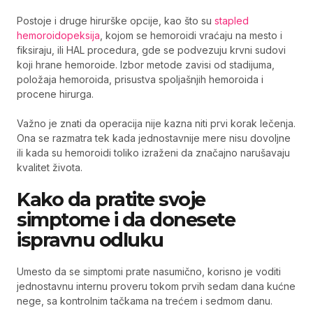
Postoje i druge hirurške opcije, kao što su
stapled
hemoroidopeksija
, kojom se hemoroidi vraćaju na mesto i
fiksiraju, ili HAL procedura, gde se podvezuju krvni sudovi
koji hrane hemoroide. Izbor metode zavisi od stadijuma,
položaja hemoroida, prisustva spoljašnjih hemoroida i
procene hirurga.
Važno je znati da operacija nije kazna niti prvi korak lečenja.
Ona se razmatra tek kada jednostavnije mere nisu dovoljne
ili kada su hemoroidi toliko izraženi da značajno narušavaju
kvalitet života.
Kako da pratite svoje
simptome i da donesete
ispravnu odluku
Umesto da se simptomi prate nasumično, korisno je voditi
jednostavnu internu proveru tokom prvih sedam dana kućne
nege, sa kontrolnim tačkama na trećem i sedmom danu.