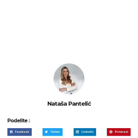
Nataša Pantelić
Podelite :
Facebook
Twitter
LinkedIn
Pinterest