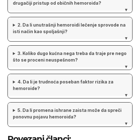
drugačiji pristup od običnih hemoroida?
▾
2. Da li unutrašnji hemoroidi lečenje sprovode na
isti način kao spoljašnji?
▾
3. Koliko dugo kućna nega treba da traje pre nego
što se proceni neuspešnom?
▾
4. Da li je trudnoća poseban faktor rizika za
hemoroide?
▾
5. Da li promena ishrane zaista može da spreči
ponovnu pojavu hemoroida?
▾
Povezani članci: