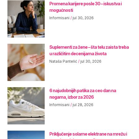
Promena karijere posle 30 – iskustva i
mogućnosti
Informisani
jul 30, 2026
Suplementi za žene – šta telu zaista treba
u različitim decenijama života
Nataša Pantelić
jul 30, 2026
6 najudobnijih patika za ceo dan na
nogama, izbor za 2026
Informisani
jul 28, 2026
Priključenje solarne elektrane na mrežu i