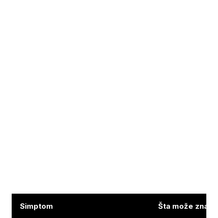
Simptom
Šta može značit