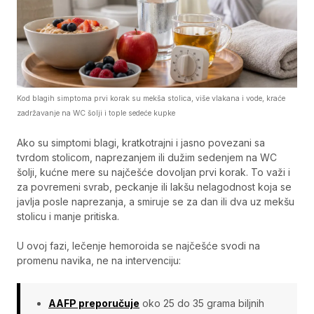
Kod blagih simptoma prvi korak su mekša stolica, više vlakana i vode, kraće
zadržavanje na WC šolji i tople sedeće kupke
Ako su simptomi blagi, kratkotrajni i jasno povezani sa
tvrdom stolicom, naprezanjem ili dužim sedenjem na WC
šolji, kućne mere su najčešće dovoljan prvi korak. To važi i
za povremeni svrab, peckanje ili lakšu nelagodnost koja se
javlja posle naprezanja, a smiruje se za dan ili dva uz mekšu
stolicu i manje pritiska.
U ovoj fazi, lečenje hemoroida se najčešće svodi na
promenu navika, ne na intervenciju:
AAFP preporučuje
oko 25 do 35 grama biljnih