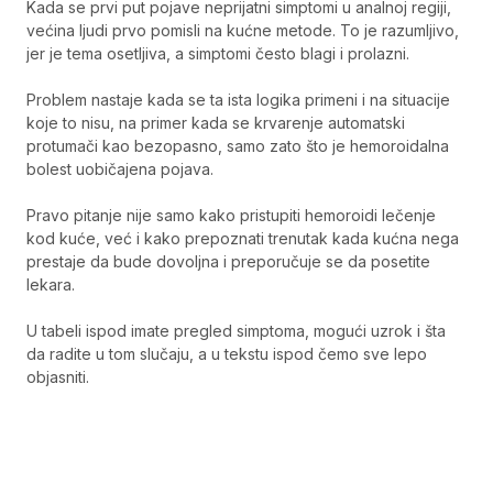
Kada se prvi put pojave neprijatni simptomi u analnoj regiji,
većina ljudi prvo pomisli na kućne metode. To je razumljivo,
jer je tema osetljiva, a simptomi često blagi i prolazni.
Problem nastaje kada se ta ista logika primeni i na situacije
koje to nisu, na primer kada se krvarenje automatski
protumači kao bezopasno, samo zato što je hemoroidalna
bolest uobičajena pojava.
Pravo pitanje nije samo kako pristupiti hemoroidi lečenje
kod kuće, već i kako prepoznati trenutak kada kućna nega
prestaje da bude dovoljna i preporučuje se da posetite
lekara.
U tabeli ispod imate pregled simptoma, mogući uzrok i šta
da radite u tom slučaju, a u tekstu ispod čemo sve lepo
objasniti.