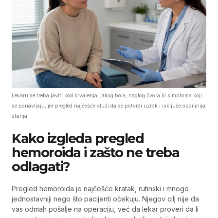
Lekaru se treba javiti kod krvarenja, jakog bola, naglog čvora ili simptoma koji
se ponavljaju, jer pregled najčešće služi da se potvrdi uzrok i isključe ozbiljnija
stanja
Kako izgleda pregled
hemoroida i zašto ne treba
odlagati?
Pregled hemoroida je najčešće kratak, rutinski i mnogo
jednostavniji nego što pacijenti očekuju. Njegov cilj nije da
vas odmah pošalje na operaciju, već da lekar proveri da li