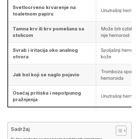
Svetlocrveno krvarenje na
Unutrašnji hemoroi
toaletnom papiru
Tamna krv ili krv pomešana sa
Može biti ozbiljniji
stolicom
nije hemoroid
Svrab i iritacija oko analnog
Spoljašnji hemoroid
otvora
kože
Tromboza spoljaš
Jak bol koji se naglo pojavio
hemoroida
Osećaj pritiska i nepotpunog
Unutrašnji hemoro
pražnjenja
Sadržaj