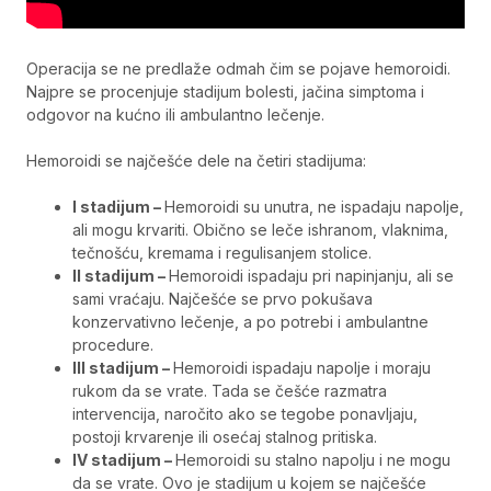
Operacija se ne predlaže odmah čim se pojave hemoroidi.
Najpre se procenjuje stadijum bolesti, jačina simptoma i
odgovor na kućno ili ambulantno lečenje.
Hemoroidi se najčešće dele na četiri stadijuma:
I stadijum –
Hemoroidi su unutra, ne ispadaju napolje,
ali mogu krvariti. Obično se leče ishranom, vlaknima,
tečnošću, kremama i regulisanjem stolice.
II stadijum –
Hemoroidi ispadaju pri napinjanju, ali se
sami vraćaju. Najčešće se prvo pokušava
konzervativno lečenje, a po potrebi i ambulantne
procedure.
III stadijum –
Hemoroidi ispadaju napolje i moraju
rukom da se vrate. Tada se češće razmatra
intervencija, naročito ako se tegobe ponavljaju,
postoji krvarenje ili osećaj stalnog pritiska.
IV stadijum –
Hemoroidi su stalno napolju i ne mogu
da se vrate. Ovo je stadijum u kojem se najčešće