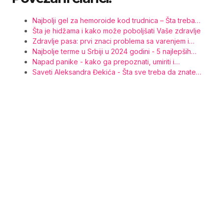
Najbolji gel za hemoroide kod trudnica – Šta treba…
Šta je hidžama i kako može poboljšati Vaše zdravlje
Zdravlje pasa: prvi znaci problema sa varenjem i…
Najbolje terme u Srbiji u 2024 godini - 5 najlepših…
Napad panike - kako ga prepoznati, umiriti i…
Saveti Aleksandra Đekića - Šta sve treba da znate…