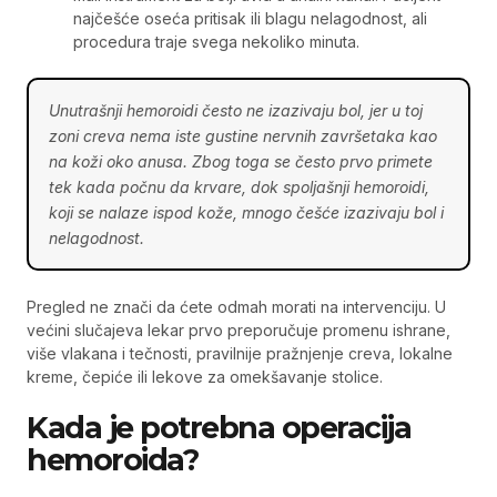
najčešće oseća pritisak ili blagu nelagodnost, ali
procedura traje svega nekoliko minuta.
Unutrašnji hemoroidi često ne izazivaju bol, jer u toj
zoni creva nema iste gustine nervnih završetaka kao
na koži oko anusa. Zbog toga se često prvo primete
tek kada počnu da krvare, dok spoljašnji hemoroidi,
koji se nalaze ispod kože, mnogo češće izazivaju bol i
nelagodnost.
Pregled ne znači da ćete odmah morati na intervenciju. U
većini slučajeva lekar prvo preporučuje promenu ishrane,
više vlakana i tečnosti, pravilnije pražnjenje creva, lokalne
kreme, čepiće ili lekove za omekšavanje stolice.
Kada je potrebna operacija
hemoroida?