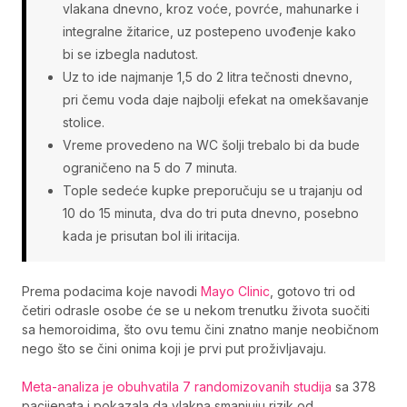
vlakana dnevno, kroz voće, povrće, mahunarke i
integralne žitarice, uz postepeno uvođenje kako
bi se izbegla nadutost.
Uz to ide najmanje 1,5 do 2 litra tečnosti dnevno,
pri čemu voda daje najbolji efekat na omekšavanje
stolice.
Vreme provedeno na WC šolji trebalo bi da bude
ograničeno na 5 do 7 minuta.
Tople sedeće kupke preporučuju se u trajanju od
10 do 15 minuta, dva do tri puta dnevno, posebno
kada je prisutan bol ili iritacija.
Prema podacima koje navodi
Mayo Clinic
, gotovo tri od
četiri odrasle osobe će se u nekom trenutku života suočiti
sa hemoroidima, što ovu temu čini znatno manje neobičnom
nego što se čini onima koji je prvi put proživljavaju.
Meta-analiza je obuhvatila 7 randomizovanih studija
sa 378
pacijenata i pokazala da vlakna smanjuju rizik od