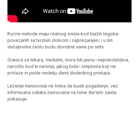
Kućne metode imaju realnog smisla kod blažih tegoba
povezanih sa tvrdom stolicom i naprezanjem, i u tim
slučajevima često budu dovoljne same po sebi.
Granica za lekara, međutim, mora biti jasna i nepokolebljiva,
naročito kod krvarenja, jakog bola i simptoma koji ne
prolaze ni posle nedelju dana doslednog pristupa.
Lečenje hemoroida ne treba da bude pogađanje, već
informisana odluka zasnovana na tome šta telo zaista
pokazuje.