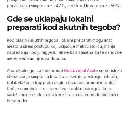
perzistiranja simptoma za 47%, a rizik od krvarenja za 50%.
Gde se uklapaju lokalni
preparati kod akutnih tegoba?
Kod blažih i akutnih tegoba, lokalni preparati mogu imati
mesto u širem pristupu koji uključuje mekšu stolicu, manje
naprezanja i bolju higijenu, ali ne kao zamena za te osnovne
mere, već kao njihova dopuna.
Anorektalni gel za hemoroide
Rectovenal Acute
se koristi za
ublažavanje simptoma kao što su svrab, peckanje, iritacija,
bol ili vlaženje koji prate akutnu fazu hemoroidalne bolesti.
Reč je o medicinskom sredstvu u obliku hidrogela koje
sadrži tanine iz ekstrakta kore hrasta i flavonoide diosmin i
hesperidin.