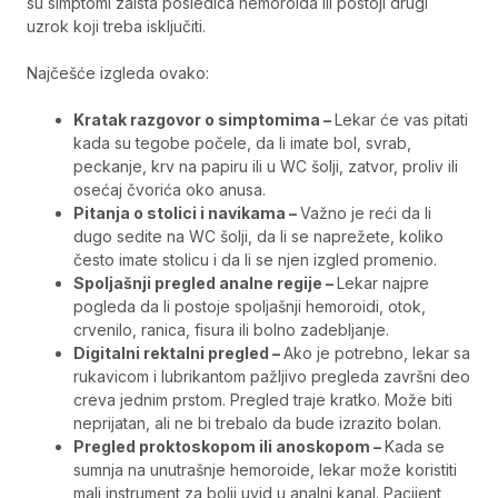
su simptomi zaista posledica hemoroida ili postoji drugi
uzrok koji treba isključiti.
Najčešće izgleda ovako:
Kratak razgovor o simptomima –
Lekar će vas pitati
kada su tegobe počele, da li imate bol, svrab,
peckanje, krv na papiru ili u WC šolji, zatvor, proliv ili
osećaj čvorića oko anusa.
Pitanja o stolici i navikama –
Važno je reći da li
dugo sedite na WC šolji, da li se naprežete, koliko
često imate stolicu i da li se njen izgled promenio.
Spoljašnji pregled analne regije –
Lekar najpre
pogleda da li postoje spoljašnji hemoroidi, otok,
crvenilo, ranica, fisura ili bolno zadebljanje.
Digitalni rektalni pregled –
Ako je potrebno, lekar sa
rukavicom i lubrikantom pažljivo pregleda završni deo
creva jednim prstom. Pregled traje kratko. Može biti
neprijatan, ali ne bi trebalo da bude izrazito bolan.
Pregled proktoskopom ili anoskopom –
Kada se
sumnja na unutrašnje hemoroide, lekar može koristiti
mali instrument za bolji uvid u analni kanal. Pacijent