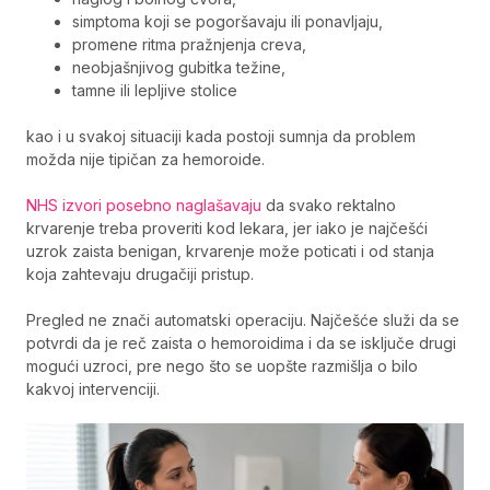
simptoma koji se pogoršavaju ili ponavljaju,
promene ritma pražnjenja creva,
neobjašnjivog gubitka težine,
tamne ili lepljive stolice
kao i u svakoj situaciji kada postoji sumnja da problem
možda nije tipičan za hemoroide.
NHS izvori posebno naglašavaju
da svako rektalno
krvarenje treba proveriti kod lekara, jer iako je najčešći
uzrok zaista benigan, krvarenje može poticati i od stanja
koja zahtevaju drugačiji pristup.
Pregled ne znači automatski operaciju. Najčešće služi da se
potvrdi da je reč zaista o hemoroidima i da se isključe drugi
mogući uzroci, pre nego što se uopšte razmišlja o bilo
kakvoj intervenciji.