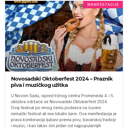
MANIFESTACIJE
Novosadski Oktoberfest 2024 – Praznik
piva i muzičkog užitka
U Novom Sadu, ispred tržnog centra Promeneda 4. i 5.
oktobra održaće se Novosadski Oktoberfest 2024.
Ovaj festival po mnog čemu podseća na čuveni
nemački festival ali ima lokalni šarm. Ova manifestacija je
prava kombinacija ljubavi prema pivu, bavarskoj tradiciji
i muzici, i kao takav čini jedan od najpopularnijih