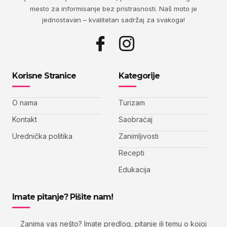
mesto za informisanje bez pristrasnosti. Naš moto je
jednostavan – kvalitetan sadržaj za svakoga!
Korisne Stranice
Kategorije
O nama
Turizam
Kontakt
Saobraćaj
Urednička politika
Zanimljivosti
Recepti
Edukacija
Imate pitanje? Pišite nam!
Zanima vas nešto? Imate predlog, pitanje ili temu o kojoj