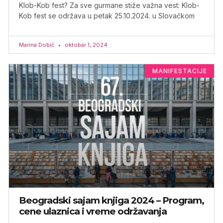
Klob-Kob fest? Za sve gurmane stiže važna vest: Klob-
Kob fest se održava u petak 25.10.2024. u Slovačkom
Marina Dobić
oktobar 1, 2024
MANIFESTACIJE
Beogradski sajam knjiga 2024 – Program,
cene ulaznica i vreme održavanja