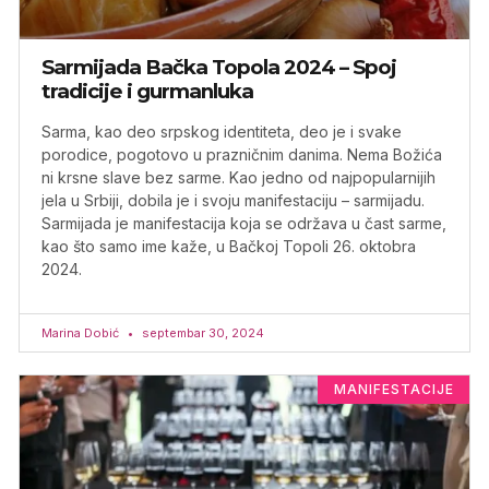
Sarmijada Bačka Topola 2024 – Spoj
tradicije i gurmanluka
Sarma, kao deo srpskog identiteta, deo je i svake
porodice, pogotovo u prazničnim danima. Nema Božića
ni krsne slave bez sarme. Kao jedno od najpopularnijih
jela u Srbiji, dobila je i svoju manifestaciju – sarmijadu.
Sarmijada je manifestacija koja se održava u čast sarme,
kao što samo ime kaže, u Bačkoj Topoli 26. oktobra
2024.
Marina Dobić
septembar 30, 2024
MANIFESTACIJE