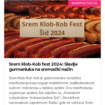
MANIFESTACIJE
Srem Klob-Kob fest 2024: Slavlje
gurmanluka na sremački način
Srem Klob-Kob fest je gastronomsko-turistička
manifestacija koja neguje multietičnost, multikulturalnost,
suživot i toleranciju u šidskoj opštini. Ovu manifestaciju
organizuje opština Šid zajedno sa „Sremskom
svinjokoljom i kobasicijadom Šid“ i Slovačkom
nacionalnom zajednicom. Kada i gde se održava Srem