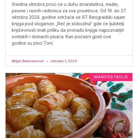
Sredina oktobra proći će u duhu stvaralaštva, mašte,
pesme i raznih radionica za sve posetioce. Od 19. do 27.
oktobra 2024. godine održaće se 67. Beogradski sajam
knjiga pod sloganom „Reč je slobodna“ gde će ljubitelji
književnosti imati priliku da pronađu knjige najpoznatijih
svetskih i domaćih pisaca. Kao počasni gosti ove
godine su pisci Toni
Miljan Radovanović
oktobar 1, 2024
MANIFESTACIJE