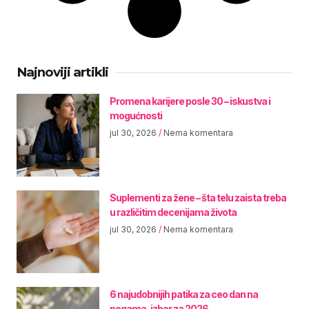
Najnoviji artikli
Promena karijere posle 30 – iskustva i
mogućnosti
jul 30, 2026
Nema komentara
Suplementi za žene – šta telu zaista treba
u različitim decenijama života
jul 30, 2026
Nema komentara
6 najudobnijih patika za ceo dan na
nogama, izbor za 2026