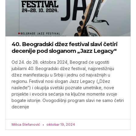
40. Beogradski džez festival slavi četiri
decenije pod sloganom „Jazz Legacy“
Od 24. do 28. oktobra 2024, Beograd će ugostiti
jubilarni 40. Beogradski džez festival, najprestižniju
džez manifestaciju u Srbiji i jednu od najvažnijih u
regionu. Festival nosi slogan Jazz Legacy („Džez
nasleđe“) i okuplja svetski poznate umetnike, nove
projekte i evocira sećanja na ključne momente svoje
bogate istorije. Ovogodišnji program slavi ne samo četiri
decenije
Milica Stefanović
oktobar 19, 2024