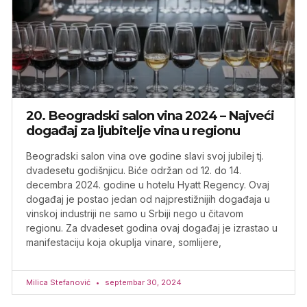
20. Beogradski salon vina 2024 – Najveći
događaj za ljubitelje vina u regionu
Beogradski salon vina ove godine slavi svoj jubilej tj.
dvadesetu godišnjicu. Biće održan od 12. do 14.
decembra 2024. godine u hotelu Hyatt Regency. Ovaj
događaj je postao jedan od najprestižnijih događaja u
vinskoj industriji ne samo u Srbiji nego u čitavom
regionu. Za dvadeset godina ovaj događaj je izrastao u
manifestaciju koja okuplja vinare, somlijere,
Milica Stefanović
septembar 30, 2024