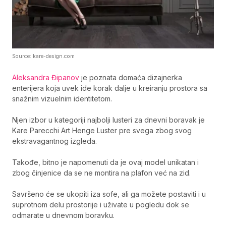
Source: kare-design.com
Aleksandra Đipanov
je poznata domaća dizajnerka
enterijera koja uvek ide korak dalje u kreiranju prostora sa
snažnim vizuelnim identitetom.
Njen izbor u kategoriji najbolji lusteri za dnevni boravak je
Kare Parecchi Art Henge Luster pre svega zbog svog
ekstravagantnog izgleda.
Takođe, bitno je napomenuti da je ovaj model unikatan i
zbog činjenice da se ne montira na plafon već na zid.
Savršeno će se ukopiti iza sofe, ali ga možete postaviti i u
suprotnom delu prostorije i uživate u pogledu dok se
odmarate u dnevnom boravku.