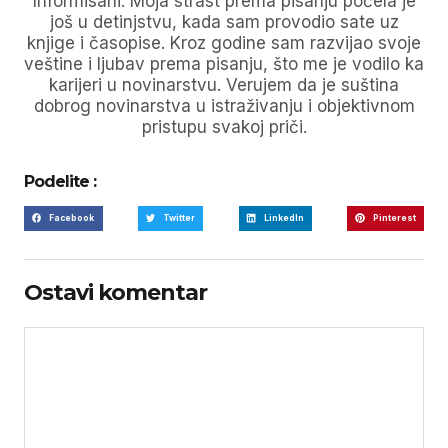
Informisani. Moja strast prema pisanju počela je
još u detinjstvu, kada sam provodio sate uz
knjige i časopise. Kroz godine sam razvijao svoje
veštine i ljubav prema pisanju, što me je vodilo ka
karijeri u novinarstvu. Verujem da je suština
dobrog novinarstva u istraživanju i objektivnom
pristupu svakoj priči.
Podelite :
Facebook
Twitter
LinkedIn
Pinterest
Ostavi komentar