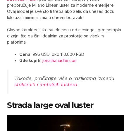
preporučuje Milano Linear luster za moderne enterijere.
Ovaj model je sve što ti treba ako želiš da uneseš dozu
luksuza i minimalizma u dnevni boravak.
Glavne karakteristike su elementi od mesinga i geometrijski
dizajn, što ga čini idealnim za prostorije sa visokim
plafonima.
Cena
: 995 USD, oko 110.000 RSD
Gde kupiti
:
jonathanadler.com
Takođe, pročitajte više o razlikama između
staklenih i metalnih lustera
.
Strada large oval luster