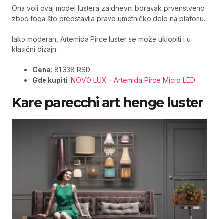
Ona voli ovaj model lustera za dnevni boravak prvenstveno
zbog toga što predstavlja pravo umetničko delo na plafonu.
Iako moderan, Artemida Pirce luster se može uklopiti i u
klasični dizajn.
Cena
: 81.338 RSD
Gde kupiti
:
NOVO LUX – Artemida Pirce Micro LED
Kare parecchi art henge luster