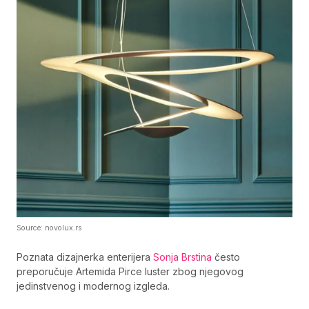
Source: novolux.rs
Poznata dizajnerka enterijera
Sonja Brstina
često
preporučuje Artemida Pirce luster zbog njegovog
jedinstvenog i modernog izgleda.