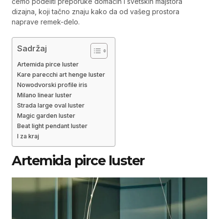
ćemo podeliti preporuke domaćih i svetskih majstora
dizajna, koji tačno znaju kako da od vašeg prostora
naprave remek-delo.
Sadržaj
Artemida pirce luster
Kare parecchi art henge luster
Nowodvorski profile iris
Milano linear luster
Strada large oval luster
Magic garden luster
Beat light pendant luster
I za kraj
Artemida pirce luster