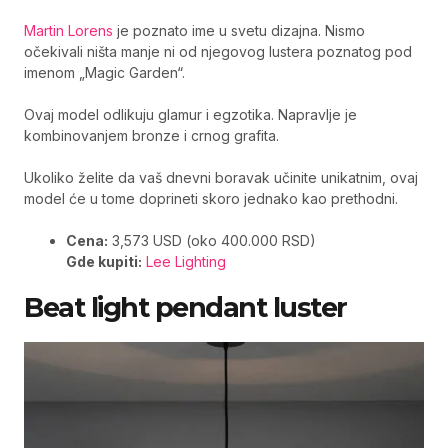
Martin Lorens
je poznato ime u svetu dizajna. Nismo
očekivali ništa manje ni od njegovog lustera poznatog pod
imenom „Magic Garden“.
Ovaj model odlikuju glamur i egzotika. Napravlje je
kombinovanjem bronze i crnog grafita.
Ukoliko želite da vaš dnevni boravak učinite unikatnim, ovaj
model će u tome doprineti skoro jednako kao prethodni.
Cena:
3,573 USD (oko 400.000 RSD)
Gde kupiti:
Lee Lighting
Beat light pendant luster