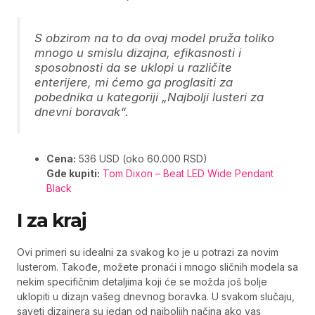
S obzirom na to da ovaj model pruža toliko
mnogo u smislu dizajna, efikasnosti i
sposobnosti da se uklopi u različite
enterijere, mi ćemo ga proglasiti za
pobednika u kategoriji
„Najbolji lusteri za
dnevni boravak“.
Cena:
536 USD (oko 60.000 RSD)
Gde kupiti:
Tom Dixon – Beat LED Wide Pendant
Black
I za kraj
Ovi primeri su idealni za svakog ko je u potrazi za novim
lusterom. Takođe, možete pronaći i mnogo sličnih modela sa
nekim specifičnim detaljima koji će se možda još bolje
uklopiti u dizajn vašeg dnevnog boravka. U svakom slučaju,
saveti dizajnera su jedan od najboljih načina ako vas