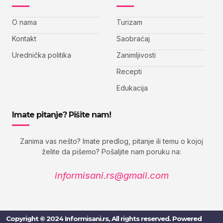
O nama
Turizam
Kontakt
Saobraćaj
Urednička politika
Zanimljivosti
Recepti
Edukacija
Imate pitanje? Pišite nam!
Zanima vas nešto? Imate predlog, pitanje ili temu o kojoj
želite da pišemo? Pošaljite nam poruku na:
informisani.rs@gmail.com
Copyright © 2024 Informisani.rs, All rights reserved. Powered