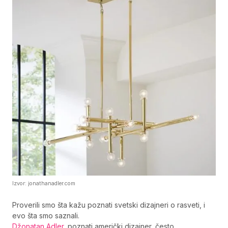
Izvor: jonathanadler.com
Proverili smo šta kažu poznati svetski dizajneri o rasveti, i
evo šta smo saznali.
Džonatan Adler
, poznati američki dizajner, često