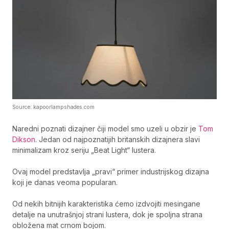
Source: kapoorlampshades.com
Naredni poznati dizajner čiji model smo uzeli u obzir je
Tom
Dikson
. Jedan od najpoznatijih britanskih dizajnera slavi
minimalizam kroz seriju „Beat Light“ lustera.
Ovaj model predstavlja „pravi“ primer industrijskog dizajna
koji je danas veoma popularan.
Od nekih bitnijih karakteristika ćemo izdvojiti mesingane
detalje na unutrašnjoj strani lustera, dok je spoljna strana
obložena mat crnom bojom.