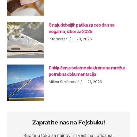
6 najudobnijih patika za ceo dan na
nogama, izbor za 2026
Informisani
jul 28, 2026
Priključenje solarne elektrane na mrežu i
potrebna dokumentacija
Milica Stefanović
jul 21, 2026
Zapratite nas na Fejsbuku!
Budite u toku sa najnovijim vestima i pričama!