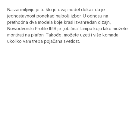
Najzanimljivije je to što je ovaj model dokaz da je
jednostavnost ponekad najbolji izbor. U odnosu na
prethodna dva modela koje krasi izvanredan dizajn,
Nowodvorski Profile IRIS je „obična“ lampa koju lako možete
montirati na plafon. Takođe, možete uzeti i više komada
ukoliko vam treba pojačana svetlost.