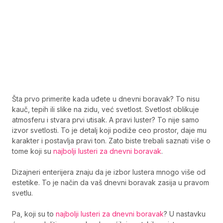
Šta prvo primerite kada uđete u dnevni boravak? To nisu
kauč, tepih ili slike na zidu, već svetlost. Svetlost oblikuje
atmosferu i stvara prvi utisak. A pravi luster? To nije samo
izvor svetlosti. To je detalj koji podiže ceo prostor, daje mu
karakter i postavlja pravi ton. Zato biste trebali saznati više o
tome koji su
najbolji lusteri za dnevni boravak
.
Dizajneri enterijera znaju da je izbor lustera mnogo više od
estetike. To je način da vaš dnevni boravak zasija u pravom
svetlu.
Pa, koji su to
najbolji lusteri za dnevni boravak
? U nastavku