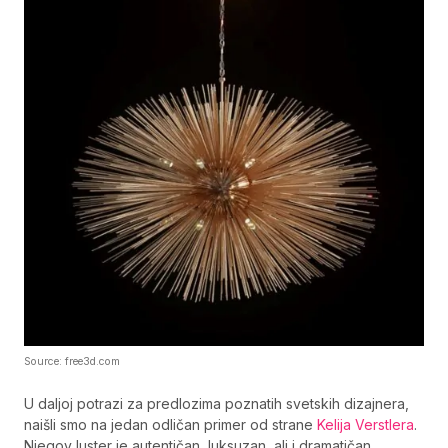
Source: free3d.com
U daljoj potrazi za predlozima poznatih svetskih dizajnera,
naišli smo na jedan odličan primer od strane
Kelija Verstlera
.
Njegov luster je autentičan, luksuzan, ali i dramatičan.