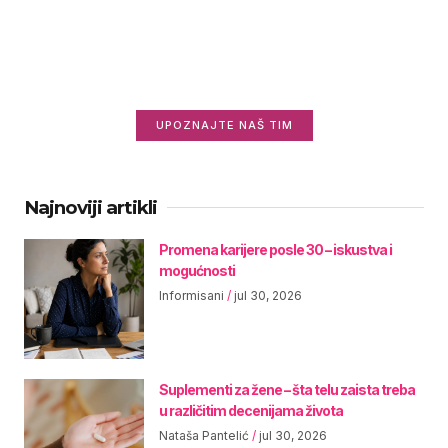
Saznajte više o nama
Zanima vas ko stoji iza Informisani.rs i zašto
radimo ovo što radimo?
UPOZNAJTE NAŠ TIM
Najnoviji artikli
Promena karijere posle 30 – iskustva i
mogućnosti
Informisani
jul 30, 2026
Suplementi za žene – šta telu zaista treba
u različitim decenijama života
Nataša Pantelić
jul 30, 2026