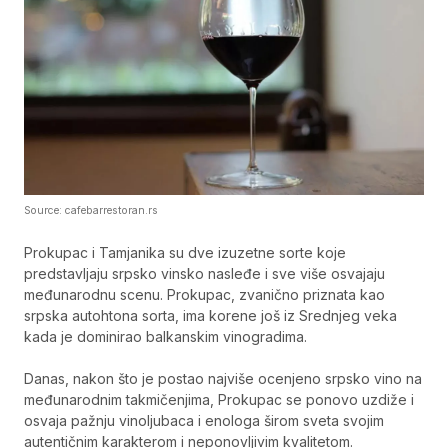
Source: cafebarrestoran.rs
Prokupac i Tamjanika su dve izuzetne sorte koje
predstavljaju srpsko vinsko nasleđe i sve više osvajaju
međunarodnu scenu. Prokupac, zvanično priznata kao
srpska autohtona sorta, ima korene još iz Srednjeg veka
kada je dominirao balkanskim vinogradima.
Danas, nakon što je postao najviše ocenjeno srpsko vino na
međunarodnim takmičenjima, Prokupac se ponovo uzdiže i
osvaja pažnju vinoljubaca i enologa širom sveta svojim
autentičnim karakterom i neponovljivim kvalitetom.