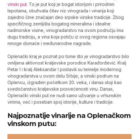
vinski put
. To je put koji je bogat istorijom i prirodnim
lepotama, obuhvata čitav niz vinograda i vinarija koji
zajedno čine značajan deo srpske vinske tradicije. Zbog
specifičnog zemljišta bogatog mineralima i idealne
nadmorske visine, vinogradarstvo na ovom području ima
dugu tradiciju, a vina koja potiču iz ovog regiona osvajaju
mnoge domaće i međunarodne nagrade.
Oplenački kraj je poznat po tome što je vinogradarstvo bilo
omiljena aktivnost kraljevske porodice Karađorđević. Kralj
Petar I i kralj Aleksandar I postavili su temelje modernog
vinogradarstva u ovom delu Srbije, a vinski podrum na
Oplencu, izgrađen početkom 20. veka, i danas stoji kao
svedočanstvo kraljevske posvećenosti vinu. Danas,
Oplenački vinski put ne nudi samo uživanje u vrhunskim
vinima, već i poseban spoj istorije, kulture i tradicije.
Najpoznatije vinarije na Oplenačkom
vinskom putu: