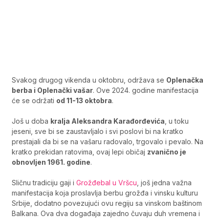
Svakog drugog vikenda u oktobru, održava se
Oplenačka
berba i Oplenački vašar
. Ove 2024. godine manifestacija
će se održati
od 11-13 oktobra
.
Još u doba
kralja Aleksandra Karađorđevića
, u toku
jeseni, sve bi se zaustavljalo i svi poslovi bi na kratko
prestajali da bi se na vašaru radovalo, trgovalo i pevalo. Na
kratko prekidan ratovima, ovaj lepi običaj
zvanično je
obnovljen 1961. godine
.
Sličnu tradiciju gaji i
Grožđebal u Vršcu
, još jedna važna
manifestacija koja proslavlja berbu grožđa i vinsku kulturu
Srbije, dodatno povezujući ovu regiju sa vinskom baštinom
Balkana. Ova dva događaja zajedno čuvaju duh vremena i