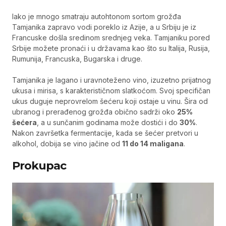
Iako je mnogo smatraju autohtonom sortom grožđa
Tamjanika zapravo vodi poreklo iz Azije, a u Srbiju je iz
Francuske došla sredinom srednjeg veka. Tamjaniku pored
Srbije možete pronaći i u državama kao što su Italija, Rusija,
Rumunija, Francuska, Bugarska i druge.
Tamjanika je lagano i uravnoteženo vino, izuzetno prijatnog
ukusa i mirisa, s karakterističnom slatkoćom. Svoj specifičan
ukus duguje neprovrelom šećeru koji ostaje u vinu. Šira od
ubranog i prerađenog grožđa obično sadrži oko
25%
šećera
, a u sunčanim godinama može dostići i do
30%
.
Nakon završetka fermentacije, kada se šećer pretvori u
alkohol, dobija se vino jačine od
11 do 14 maligana
.
Prokupac