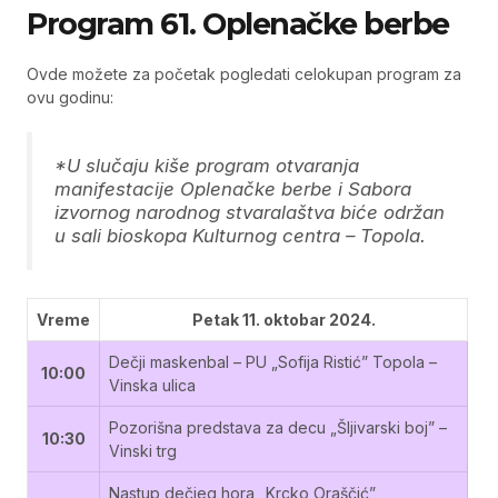
Program 61. Oplenačke berbe
Ovde možete za početak pogledati celokupan program za
ovu godinu:
*U slučaju kiše program otvaranja
manifestacije Oplenačke berbe i Sabora
izvornog narodnog stvaralaštva biće održan
u sali bioskopa Kulturnog centra – Topola.
Vreme
Petak 11. oktobar 2024.
Dečji maskenbal – PU „Sofija Ristić” Topola –
10:00
Vinska ulica
Pozorišna predstava za decu „Šljivarski boj” –
10:30
Vinski trg
Nastup dečjeg hora „Krcko Oraščić”