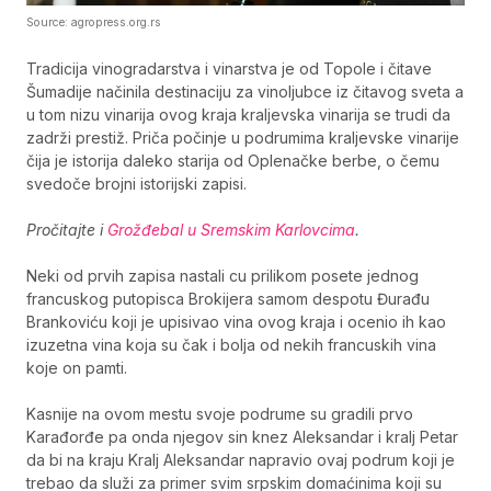
Source: agropress.org.rs
Tradicija vinogradarstva i vinarstva je od Topole i čitave
Šumadije načinila destinaciju za vinoljubce iz čitavog sveta a
u tom nizu vinarija ovog kraja kraljevska vinarija se trudi da
zadrži prestiž. Priča počinje u podrumima kraljevske vinarije
čija je istorija daleko starija od Oplenačke berbe, o čemu
svedoče brojni istorijski zapisi.
Pročitajte i
Grožđebal u Sremskim Karlovcima
.
Neki od prvih zapisa nastali cu prilikom posete jednog
francuskog putopisca Brokijera samom despotu Đurađu
Brankoviću koji je upisivao vina ovog kraja i ocenio ih kao
izuzetna vina koja su čak i bolja od nekih francuskih vina
koje on pamti.
Kasnije na ovom mestu svoje podrume su gradili prvo
Karađorđe pa onda njegov sin knez Aleksandar i kralj Petar
da bi na kraju Kralj Aleksandar napravio ovaj podrum koji je
trebao da služi za primer svim srpskim domaćinima koji su