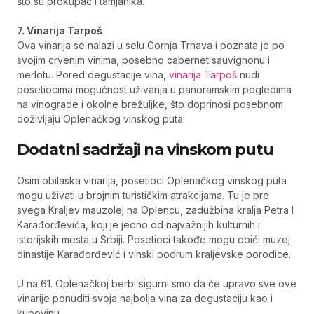
što su prokupac i tamjanika.
7. Vinarija Tarpoš
Ova vinarija se nalazi u selu Gornja Trnava i poznata je po
svojim crvenim vinima, posebno cabernet sauvignonu i
merlotu. Pored degustacije vina,
vinarija Tarpoš
nudi
posetiocima mogućnost uživanja u panoramskim pogledima
na vinograde i okolne brežuljke, što doprinosi posebnom
doživljaju Oplenačkog vinskog puta.
Dodatni sadržaji na vinskom putu
Osim obilaska vinarija, posetioci Oplenačkog vinskog puta
mogu uživati u brojnim turističkim atrakcijama. Tu je pre
svega Kraljev mauzolej na Oplencu, zadužbina kralja Petra I
Karađorđevića, koji je jedno od najvažnijih kulturnih i
istorijskih mesta u Srbiji. Posetioci takođe mogu obići muzej
dinastije Karađorđević i vinski podrum kraljevske porodice.
U na 61. Oplenačkoj berbi sigurni smo da će upravo sve ove
vinarije ponuditi svoja najbolja vina za degustaciju kao i
kupovinu.