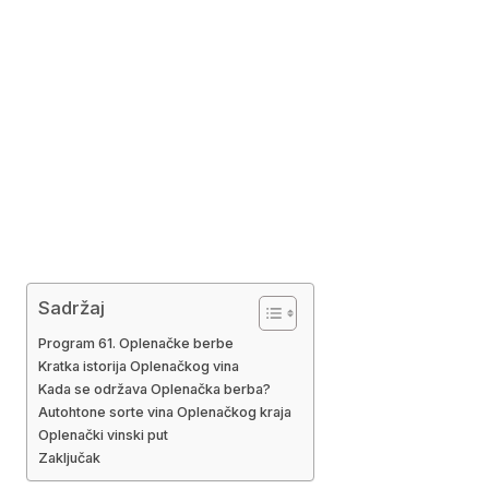
Sadržaj
Program 61. Oplenačke berbe
Kratka istorija Oplenačkog vina
Kada se održava Oplenačka berba?
Autohtone sorte vina Oplenačkog kraja
Oplenački vinski put
Zaključak