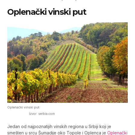
Oplenački vinski put
Oplenački vinski put
Izvor: serbia.com
Jedan od najpoznatijih vinskih regiona u Srbiji koji je
smešten u srcu Šumadije oko Topole i Oplenca je
Oplenački