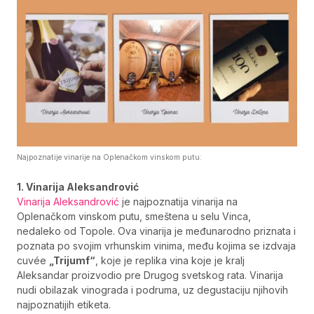
Najpoznatije vinarije na Oplenačkom vinskom putu:
1. Vinarija Aleksandrović
Vinarija Aleksandrović
je najpoznatija vinarija na
Oplenačkom vinskom putu, smeštena u selu Vinca,
nedaleko od Topole. Ova vinarija je međunarodno priznata i
poznata po svojim vrhunskim vinima, među kojima se izdvaja
cuvée
„Trijumf“
, koje je replika vina koje je kralj
Aleksandar proizvodio pre Drugog svetskog rata. Vinarija
nudi obilazak vinograda i podruma, uz degustaciju njihovih
najpoznatijih etiketa.