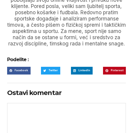
klijente. Pored posla, veliki sam ljubitelj sporta,
posebno košarke i fudbala. Redovno pratim
sportske događaje i analiziram performanse
timova, a često pišem o fizičkoj spremi i taktičkim
aspektima u sportu. Za mene, sport nije samo
način da se ostane u formi, već i sredstvo za
razvoj discipline, timskog rada i mentalne snage.
Podelite :
Facebook
Twitter
LinkedIn
Pinterest
Ostavi komentar