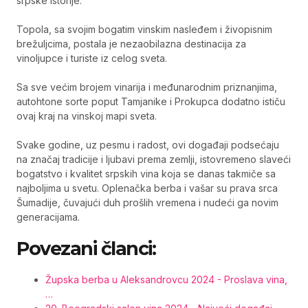
srpske istorije.
Topola, sa svojim bogatim vinskim nasleđem i živopisnim
brežuljcima, postala je nezaobilazna destinacija za
vinoljupce i turiste iz celog sveta.
Sa sve većim brojem vinarija i međunarodnim priznanjima,
autohtone sorte poput Tamjanike i Prokupca dodatno ističu
ovaj kraj na vinskoj mapi sveta.
Svake godine, uz pesmu i radost, ovi događaji podsećaju
na značaj tradicije i ljubavi prema zemlji, istovremeno slaveći
bogatstvo i kvalitet srpskih vina koja se danas takmiče sa
najboljima u svetu. Oplenačka berba i vašar su prava srca
Šumadije, čuvajući duh prošlih vremena i nudeći ga novim
generacijama.
Povezani članci:
Župska berba u Aleksandrovcu 2024 - Proslava vina,
…