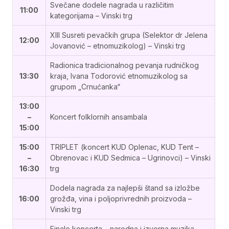
Svečane dodele nagrada u različitim
11:00
kategorijama – Vinski trg
XIII Susreti pevačkih grupa (Selektor dr Jelena
12:00
Jovanović – etnomuzikolog) – Vinski trg
Radionica tradicionalnog pevanja rudničkog
13:30
kraja, Ivana Todorović etnomuzikolog sa
grupom „Crnućanka“
13:00
–
Koncert folklornih ansambala
15:00
15:00
TRIPLET (koncert KUD Oplenac, KUD Tent –
–
Obrenovac i KUD Sedmica – Ugrinovci) – Vinski
16:30
trg
Dodela nagrada za najlepši štand sa izložbe
16:00
grožđa, vina i poljoprivrednih proizvoda –
Vinski trg
Finale koncerta – narodna i izvorna muzika –