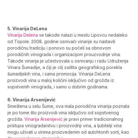
5. Vinarija DeLena
Vinarija Delena
se takođe nalazi u mestu Lipovcu nedaleko
od Topole. 2008. godine osnivači vinarije su nastavili
porodičnu tradiciju i ponovo su počeli sa obnovom
porodičnih vinograda i organizacijom prouzvodnje vina.
Takođe vinarija je učestvovala u osnivanju i radu Udruženja
Vinara Šumadije, a čiji je cilj zaštita geografskog porekla
šumadijskih vina, i sama promocija. Vinarija DeLena
proizvodi vina u maloj količini isključivo od grožđa iz
sopstvenih vinograda, i samo u dobrim godinama.
6. Vinarija Arsenijević
Smeštena u selu Šume, ova mala porodična vinarija poznata
je po tome što proizvodi vina isključivo od sopstvenog
grožđa.
Vinarija Arsenijević
je pravi primer tradicionalnog
pristupa vinogradarstvu i proizvodnji vina, a ljubitelji vina
mogu uživati u vinima proizvedenim od autohtonih sorti, kao