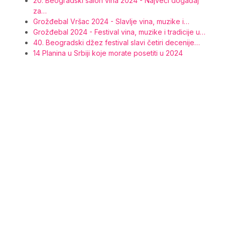
20. Beogradski salon vina 2024 - Najveći događaj
za…
Grožđebal Vršac 2024 - Slavlje vina, muzike i…
Grožđebal 2024 - Festival vina, muzike i tradicije u…
40. Beogradski džez festival slavi četiri decenije…
14 Planina u Srbiji koje morate posetiti u 2024