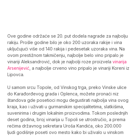
Ove godine održaće se 20. put dodela nagrade za najbolju
rakiju. Prošle godine bilo je oko 200 uzoraka rakije i vina
uključujući više od 140 rakija i pedesetak uzoraka vina. Na
ovom prestižnom takmičenju, najbolje belo vino pripalo je
vinariji Aleksandrović, dok je najbolji roze proizvela
vinarija
Arsenijević
, a najbolje crveno vino pripalo je vinariji Koreni iz
Lipovca.
U samom srcu Topole, od Vinskog trga, preko Vinske ulice
do Karađorđevog grada i Oplenca, možete pronaći niz
štandova gde posetioci mogu degustirati najbolja vina ovog
kraja, kao i uživati u gurmanskim specijalitetima, slatkišima,
suvenirima i drugim lokalnim proizvodima. Tokom poslednjih
deset godina, broj vinarija u Topoli se utrostručio, a prema
rečima državnog sekretara Uroša Kandića, oko 200.000
ljudi godišnje poseti ovo mesto kako bi uživalo u vinskom