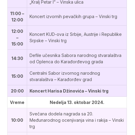
„Kralj Petar I” – Vinska ulica
11:00 –
Koncert izvornih pevačkih grupa – Vinski trg
12:00
12:00
Koncert KUD-ova iz Srbije, Austrije i Republike
–
Srpske – Vinski trg
15:00
Defile učesnika Sabora narodnog stvaralaštva
14:30
od Oplenca do Karađorđevog grada
Centralni Sabor izvornog narodnog
15:00
stvaralaštva – Karađorđev grad
20:00
Koncert Harisa Džinovića – Vinski trg
Vreme
Nedelja 13. oktobar 2024.
Svečana dodela nagrada sa 20.
10:00
Međunarodnog ocenjivanja vina i rakija – Vinski
trg