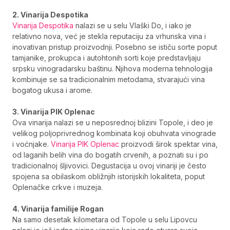
2.
Vinarija Despotika
Vinarija Despotika
nalazi se u selu Vlaški Do, i iako je
relativno nova, već je stekla reputaciju za vrhunska vina i
inovativan pristup proizvodnji. Posebno se ističu sorte poput
tamjanike, prokupca i autohtonih sorti koje predstavljaju
srpsku vinogradarsku baštinu. Njihova moderna tehnologija
kombinuje se sa tradicionalnim metodama, stvarajući vina
bogatog ukusa i arome.
3. Vinarija PIK Oplenac
Ova vinarija nalazi se u neposrednoj blizini Topole, i deo je
velikog poljoprivrednog kombinata koji obuhvata vinograde
i voćnjake.
Vinarija PIK Oplenac
proizvodi širok spektar vina,
od laganih belih vina do bogatih crvenih, a poznati su i po
tradicionalnoj šljivovici. Degustacija u ovoj vinariji je često
spojena sa obilaskom obližnjih istorijskih lokaliteta, poput
Oplenačke crkve i muzeja.
4. Vinarija familije Rogan
Na samo desetak kilometara od Topole u selu Lipovcu