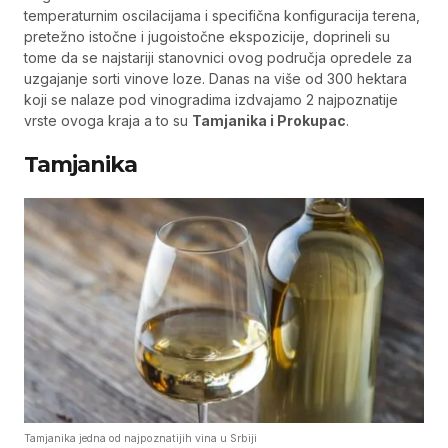
temperaturnim oscilacijama i specifična konfiguracija terena,
pretežno istočne i jugoistočne ekspozicije, doprineli su
tome da se najstariji stanovnici ovog područja opredele za
uzgajanje sorti vinove loze. Danas na više od 300 hektara
koji se nalaze pod vinogradima izdvajamo 2 najpoznatije
vrste ovoga kraja a to su
Tamjanika i Prokupac
.
Tamjanika
Tamjanika jedna od najpoznatijih vina u Srbiji