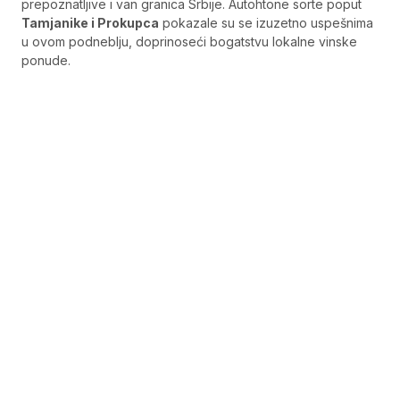
prepoznatljive i van granica Srbije. Autohtone sorte poput
Tamjanike i Prokupca
pokazale su se izuzetno uspešnima
u ovom podneblju, doprinoseći bogatstvu lokalne vinske
ponude.