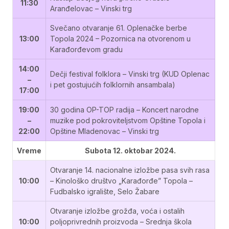
11:30
Aranđelovac – Vinski trg
Svečano otvaranje 61. Oplenačke berbe
13:00
Topola 2024 – Pozornica na otvorenom u
Karađorđevom gradu
14:00
Dečji festival folklora – Vinski trg (KUD Oplenac
–
i pet gostujućih folklornih ansambala)
17:00
19:00
30 godina OP-TOP radija – Koncert narodne
–
muzike pod pokroviteljstvom Opštine Topola i
22:00
Opštine Mladenovac – Vinski trg
Vreme
Subota 12. oktobar 2024.
Otvaranje 14. nacionalne izložbe pasa svih rasa
10:00
– Kinološko društvo „Karađorđe” Topola –
Fudbalsko igralište, Selo Žabare
Otvaranje izložbe grožđa, voća i ostalih
10:00
poljoprivrednih proizvoda – Srednja škola