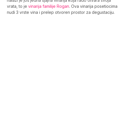
nalazi je još jedna sjajna vinarija koja rado otvara svoja
vrata, to je
vinarija familije Rogan
. Ova vinarija posetiocima
nudi 3 vrste vina i prelep otvoren prostor za degustaciju.