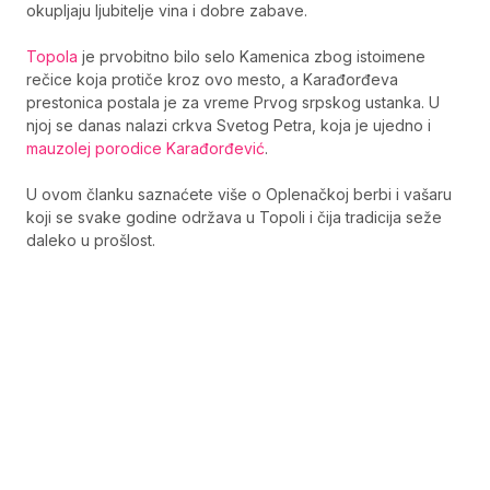
okupljaju ljubitelje vina i dobre zabave.
Topola
je prvobitno bilo selo Kamenica zbog istoimene
rečice koja protiče kroz ovo mesto, a Karađorđeva
prestonica postala je za vreme Prvog srpskog ustanka. U
njoj se danas nalazi crkva Svetog Petra, koja je ujedno i
mauzolej porodice Karađorđević
.
U ovom članku saznaćete više o Oplenačkoj berbi i vašaru
koji se svake godine održava u Topoli i čija tradicija seže
daleko u prošlost.