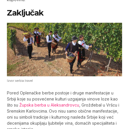
Zaključak
Izvor:serbia.travel
Pored Oplenačke berbe postoje i druge manifestacije u
Srbiji koje su posvećene kulturi uzgajanja vinove loze kao
što su
Župska berba u Aleksandrovcu
, Grožđebal u Vršcu i
Sremskim Karlovcima. Ovo nisu samo obične manifestacije,
oni su simboli tradicije i kulturnog nasleđa Srbije koji već
decenijama okupljaju ljubitelje vina, domaćih specijaliteta i