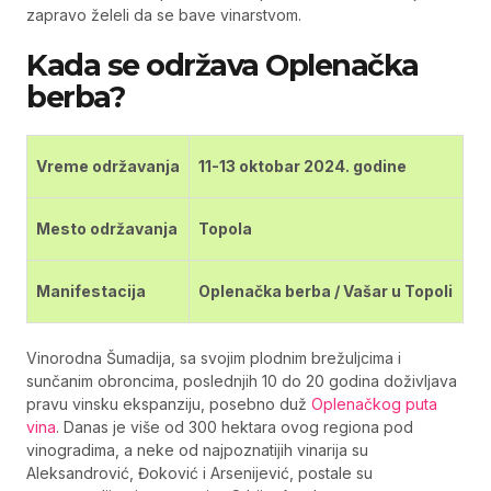
zapravo želeli da se bave vinarstvom.
Kada se održava Oplenačka
berba?
Vreme održavanja
11-13 oktobar 2024. godine
Mesto održavanja
Topola
Manifestacija
Oplenačka berba / Vašar u Topoli
Vinorodna Šumadija, sa svojim plodnim brežuljcima i
sunčanim obroncima, poslednjih 10 do 20 godina doživljava
pravu vinsku ekspanziju, posebno duž
Oplenačkog puta
vina
. Danas je više od 300 hektara ovog regiona pod
vinogradima, a neke od najpoznatijih vinarija su
Aleksandrović, Đoković i Arsenijević, postale su