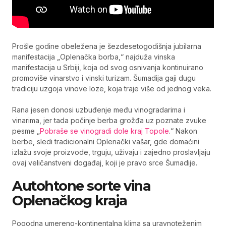
Prošle godine obeležena je šezdesetogodišnja jubilarna
manifestacija „Oplenačka borba,“ najduža vinska
manifestacija u Srbiji, koja od svog osnivanja kontinuirano
promoviše vinarstvo i vinski turizam. Šumadija gaji dugu
tradiciju uzgoja vinove loze, koja traje više od jednog veka.
Rana jesen donosi uzbuđenje među vinogradarima i
vinarima, jer tada počinje berba grožđa uz poznate zvuke
pesme „
Pobraše se vinogradi dole kraj Topole
.“ Nakon
berbe, sledi tradicionalni Oplenački vašar, gde domaćini
izlažu svoje proizvode, trguju, uživaju i zajedno proslavljaju
ovaj veličanstveni događaj, koji je pravo srce Šumadije.
Autohtone sorte vina
Oplenačkog kraja
Pogodna umereno-kontinentalna klima sa uravnoteženim