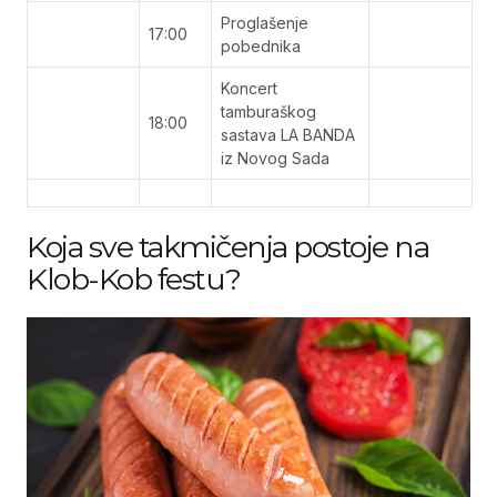
Proglašenje
17:00
pobednika
Koncert
tamburaškog
18:00
sastava LA BANDA
iz Novog Sada
Koja sve takmičenja postoje na
Klob-Kob festu?