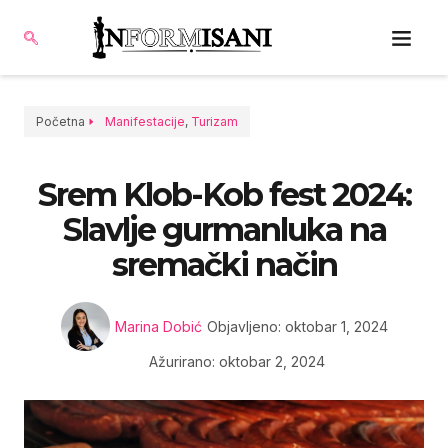
Početna
Manifestacije
,
Turizam
Srem Klob-Kob fest 2024:
Slavlje gurmanluka na
sremački način
Marina Dobić
Objavljeno:
oktobar 1, 2024
Ažurirano: oktobar 2, 2024