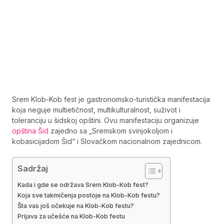
Srem Klob-Kob fest je gastronomsko-turistička manifestacija
koja neguje multietičnost, multikulturalnost, suživot i
toleranciju u šidskoj opštini. Ovu manifestaciju organizuje
opština Šid
zajedno sa „Sremskom svinjokoljom i
kobasicijadom Šid“ i Slovačkom nacionalnom zajednicom.
Sadržaj
Kada i gde se održava Srem Klob-Kob fest?
Koja sve takmičenja postoje na Klob-Kob festu?
Šta vas još očekuje na Klob-Kob festu?
Prijava za učešće na Klob-Kob festu