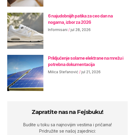
6 najudobnijih patika za ceo dan na
nogama, izbor za 2026
Informisani
jul 28, 2026
Priključenje solarne elektrane na mrežu i
potrebna dokumentacija
Milica Stefanović
jul 21, 2026
Zapratite nas na Fejsbuku!
Budite u toku sa najnovijim vestima i pričama!
Pridružite se našoj zajednici: