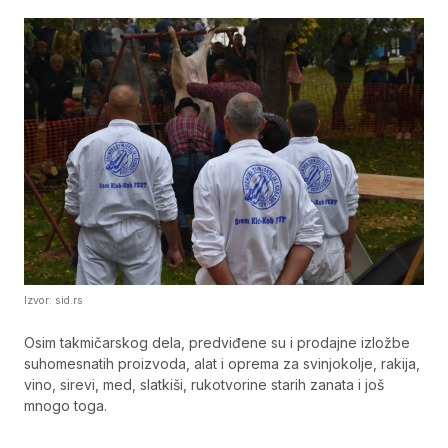
Izvor: sid.rs
Osim takmičarskog dela, predviđene su i prodajne izložbe
suhomesnatih proizvoda, alat i oprema za svinjokolje, rakija,
vino, sirevi, med, slatkiši, rukotvorine starih zanata i još
mnogo toga.