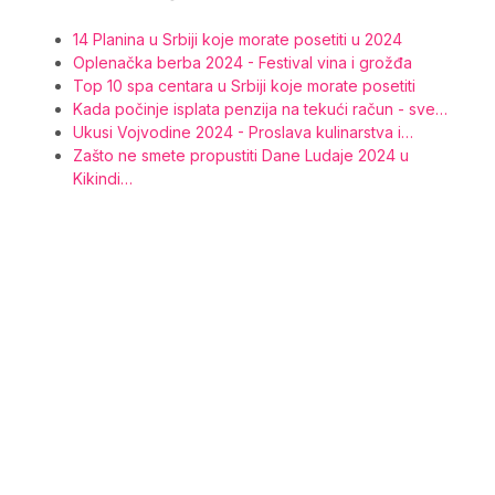
14 Planina u Srbiji koje morate posetiti u 2024
Oplenačka berba 2024 - Festival vina i grožđa
Top 10 spa centara u Srbiji koje morate posetiti
Kada počinje isplata penzija na tekući račun - sve…
Ukusi Vojvodine 2024 - Proslava kulinarstva i…
Zašto ne smete propustiti Dane Ludaje 2024 u
Kikindi…