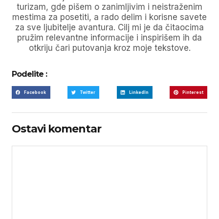
turizam, gde pišem o zanimljivim i neistraženim
mestima za posetiti, a rado delim i korisne savete
za sve ljubitelje avantura. Cilj mi je da čitaocima
pružim relevantne informacije i inspirišem ih da
otkriju čari putovanja kroz moje tekstove.
Podelite :
Facebook
Twitter
LinkedIn
Pinterest
Ostavi komentar