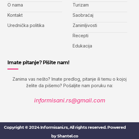
O nama
Turizam
Kontakt
Saobraćaj
Urednička politika
Zanimljivosti
Recepti
Edukacija
Imate pitanje? Pišite nam!
Zanima vas nešto? Imate predlog, pitanje ili temu o kojoj
želite da pišemo? Pošaljite nam poruku na:
informisani.rs@gmail.com
Copyright © 2024 Informisani.rs, All rights reserved. Powered
by
Shantel.co