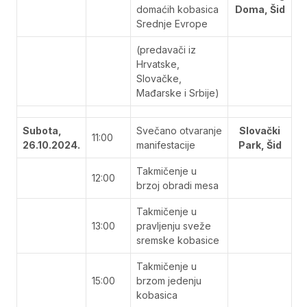
domaćih kobasica
Doma, Šid
Srednje Evrope
(predavači iz
Hrvatske,
Slovačke,
Mađarske i Srbije)
Subota,
Svečano otvaranje
Slovački
11:00
26.10.2024.
manifestacije
Park, Šid
Takmičenje u
12:00
brzoj obradi mesa
Takmičenje u
13:00
pravljenju sveže
sremske kobasice
Takmičenje u
15:00
brzom jedenju
kobasica