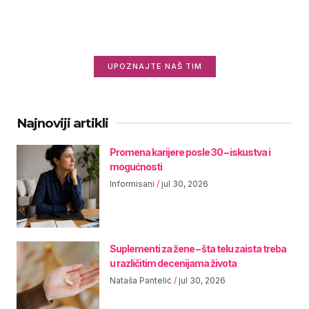
Zanima vas ko stoji iza Informisani.rs i zašto
radimo ovo što radimo?
UPOZNAJTE NAŠ TIM
Najnoviji artikli
Promena karijere posle 30 – iskustva i
mogućnosti
Informisani
jul 30, 2026
Suplementi za žene – šta telu zaista treba
u različitim decenijama života
Nataša Pantelić
jul 30, 2026