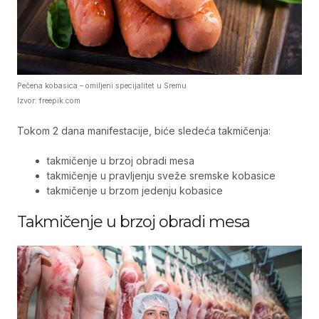
Pečena kobasica – omiljeni specijalitet u Sremu
Izvor: freepik.com
Tokom 2 dana manifestacije, biće sledeća takmičenja:
takmičenje u brzoj obradi mesa
takmičenje u pravljenju sveže sremske kobasice
takmičenje u brzom jedenju kobasice
Takmičenje u brzoj obradi mesa