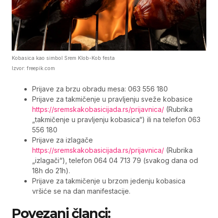
Kobasica kao simbol Srem Klob-Kob festa
Izvor: freepik.com
Prijave za brzu obradu mesa: 063 556 180
Prijave za takmičenje u pravljenju sveže kobasice
https://sremskakobasicijada.rs/prijavnica/
(Rubrika
„takmičenje u pravljenju kobasica“) ili na telefon 063
556 180
Prijave za izlagače
https://sremskakobasicijada.rs/prijavnica/
(Rubrika
„izlagači“), telefon 064 04 713 79 (svakog dana od
18h do 21h).
Prijave za takmičenje u brzom jedenju kobasica
vršiće se na dan manifestacije.
Povezani članci: