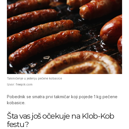
Takmičenje u jedenju pečene kobasice
Izvor: freepik.com
Pobednik se smatra prvi takmičar koji pojede 1 kg pečene
kobasice.
Šta vas još očekuje na Klob-Kob
festu?