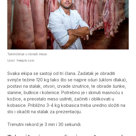
Takmičenje u obradi mesa
Izvor: freepik.com
Svaka ekipa se sastoji od tri člana. Zadatak je obraditi
svinjče težine 120 kg tako što se najpre ošuri (ukloni dlaka),
postavi na stalak, otvori, izvade iznutrice, te obrade šunke,
slanine, butkice i kolenice. Potrebno je i skinuti masnoću s
kožice, a preostalo meso usitniti, začiniti i oblikovati u
kobasice. Približno 3-4 kg kobasica treba uredno složiti na
sto i okačiti na stalak za prezentaciju.
Trenutni rekord je 3 min i 30 sekundi.