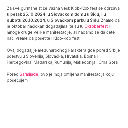
Za sve gurmane stiže važna vest: Klob-Kob fest se održava
u petak 25.10.2024. u Slovačkom domu u Šidu
, i
u
subotu 26.10.2024. u Slovačkom parku u Šidu
. Znamo da
je oktobar načičkan događajima, te su tu
Okroberfest
i
mnoge druge velike manifestacije, ali nadamo se da ćete
naći vreme da posetite i Klob-Kob fest.
Ovaj događaj je međunarodnog karaktera gde pored Srbije
učestvuju Slovenija, Slovačka, Hrvatska, Bosna i
Hercegovina, Mađarska, Rumunija, Makedonija i Crna Gora.
Pored
Sarmijade
, ovo je moja omiljena manifestacija koju
posećujem.