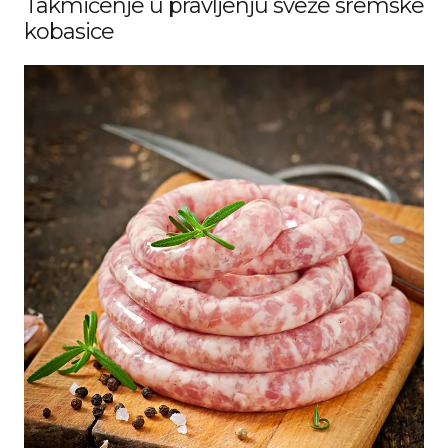
Takmičenje u pravljenju sveže sremske
kobasice