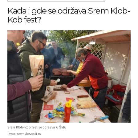
Kada i gde se održava Srem Klob-
Kob fest?
Srem Klob-Kob fest se održava u Šidu
Izvor: sremskevesti.rs