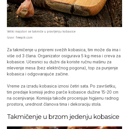
Veliki majstori se takmiče u pravljenju kobasice
Izvor: freepik.com
Za takmičenje u pripremi svežih kobasica, tim može da ima i
više od 3 člana. Organizator osigurava 5 kg mesa i creva za
kobasice. Učesnici su dužni da koriste ručnu mašinu za
mlevenje mesa (bez električnog pogona), top za punjenje
kobasica i odgovarajuće začine.
Vreme za izradu kobasica iznosi četiri sata. Po završetku,
tim predaje komisiji jedno parče kobasice dužine 15-20 cm
na ocenjivanje. Komisija takođe procenjuje higijenu radnog
prostora, urednost članova tima i dekoraciju stola.
Takmičenje u brzom jedenju kobasice