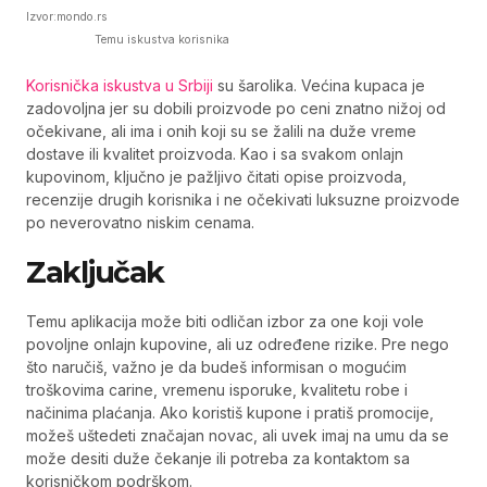
Izvor:mondo.rs
Temu iskustva korisnika
Korisnička iskustva u Srbiji
su šarolika. Većina kupaca je
zadovoljna jer su dobili proizvode po ceni znatno nižoj od
očekivane, ali ima i onih koji su se žalili na duže vreme
dostave ili kvalitet proizvoda. Kao i sa svakom onlajn
kupovinom, ključno je pažljivo čitati opise proizvoda,
recenzije drugih korisnika i ne očekivati luksuzne proizvode
po neverovatno niskim cenama.
Zaključak
Temu aplikacija može biti odličan izbor za one koji vole
povoljne onlajn kupovine, ali uz određene rizike. Pre nego
što naručiš, važno je da budeš informisan o mogućim
troškovima carine, vremenu isporuke, kvalitetu robe i
načinima plaćanja. Ako koristiš kupone i pratiš promocije,
možeš uštedeti značajan novac, ali uvek imaj na umu da se
može desiti duže čekanje ili potreba za kontaktom sa
korisničkom podrškom.