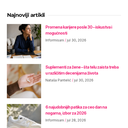
Najnoviji artikli
Promena karijere posle 30 – iskustva i
mogućnosti
Informisani
jul 30, 2026
Suplementi za žene – šta telu zaista treba
u različitim decenijama života
Nataša Pantelić
jul 30, 2026
6 najudobnijih patika za ceo dan na
nogama, izbor za 2026
Informisani
jul 28, 2026