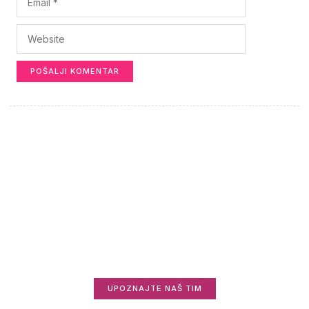
Saznajte više o nama
Zanima vas ko stoji iza Informisani.rs i zašto
radimo ovo što radimo?
UPOZNAJTE NAŠ TIM