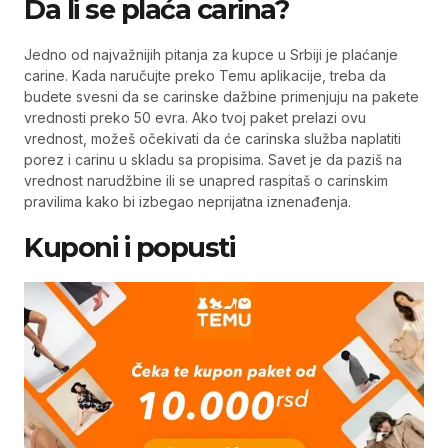
Da li se plaća carina?
Jedno od najvažnijih pitanja za kupce u Srbiji je plaćanje
carine. Kada naručujte preko Temu aplikacije, treba da
budete svesni da se carinske dažbine primenjuju na pakete
vrednosti preko 50 evra. Ako tvoj paket prelazi ovu
vrednost, možeš očekivati da će carinska služba naplatiti
porez i carinu u skladu sa propisima. Savet je da paziš na
vrednost narudžbine ili se unapred raspitaš o carinskim
pravilima kako bi izbegao neprijatna iznenađenja.
Kuponi i popusti