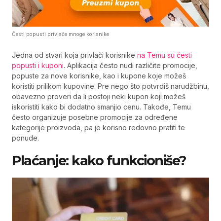
Česti popusti privlače mnoge korisnike
Jedna od stvari koja privlači korisnike
na Temu su česti
popusti i kuponi
. Aplikacija često nudi različite promocije,
popuste za nove korisnike, kao i kupone koje možeš
koristiti prilikom kupovine. Pre nego što potvrdiš narudžbinu,
obavezno proveri da li postoji neki kupon koji možeš
iskoristiti kako bi dodatno smanjio cenu. Takođe, Temu
često organizuje posebne promocije za određene
kategorije proizvoda, pa je korisno redovno pratiti te
ponude.
Plaćanje: kako funkcioniše?