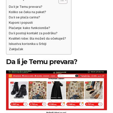
Da li je Temu prevara?
Koliko se čeka na paket?
Da li se plaća carina?
Kuponi i popusti
Plaćanje: kako funkcioniše?
Da li postoji kontakt za podršku?
Kvalitet robe: šta možeš da očekuješ?
Iskustva korisnika u Srbiji
Zaključak
Da li je Temu prevara?