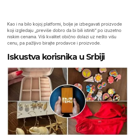
Kao i na bilo kojoj platformi, bolje je izbegavati proizvode
koji izgledaju „previše dobro da bi bili istiniti“ po izuzetno
niskim cenama. Viši kvalitet obično dolazi uz nešto višu
cenu, pa pažljivo birajte prodavce i proizvode.
Iskustva korisnika u Srbiji