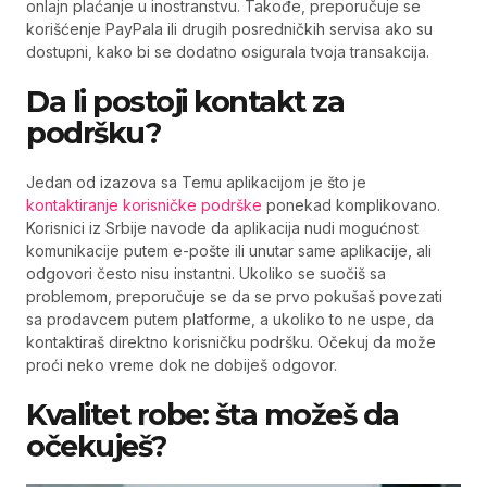
onlajn plaćanje u inostranstvu. Takođe, preporučuje se
korišćenje PayPala ili drugih posredničkih servisa ako su
dostupni, kako bi se dodatno osigurala tvoja transakcija.
Da li postoji kontakt za
podršku?
Jedan od izazova sa Temu aplikacijom je što je
kontaktiranje korisničke podrške
ponekad komplikovano.
Korisnici iz Srbije navode da aplikacija nudi mogućnost
komunikacije putem e-pošte ili unutar same aplikacije, ali
odgovori često nisu instantni. Ukoliko se suočiš sa
problemom, preporučuje se da se prvo pokušaš povezati
sa prodavcem putem platforme, a ukoliko to ne uspe, da
kontaktiraš direktno korisničku podršku. Očekuj da može
proći neko vreme dok ne dobiješ odgovor.
Kvalitet robe: šta možeš da
očekuješ?