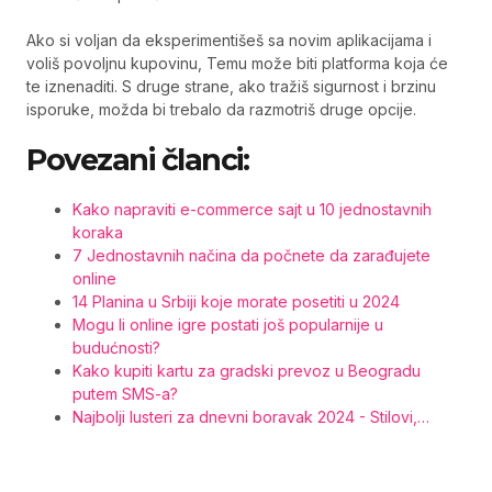
Ako si voljan da eksperimentišeš sa novim aplikacijama i
voliš povoljnu kupovinu, Temu može biti platforma koja će
te iznenaditi. S druge strane, ako tražiš sigurnost i brzinu
isporuke, možda bi trebalo da razmotriš druge opcije.
Povezani članci:
Kako napraviti e-commerce sajt u 10 jednostavnih
koraka
7 Jednostavnih načina da počnete da zarađujete
online
14 Planina u Srbiji koje morate posetiti u 2024
Mogu li online igre postati još popularnije u
budućnosti?
Kako kupiti kartu za gradski prevoz u Beogradu
putem SMS-a?
Najbolji lusteri za dnevni boravak 2024 - Stilovi,…