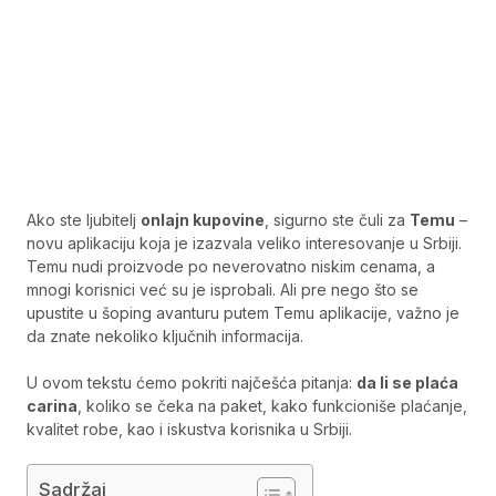
Ako ste ljubitelj
onlajn kupovine
, sigurno ste čuli za
Temu
–
novu aplikaciju koja je izazvala veliko interesovanje u Srbiji.
Temu nudi proizvode po neverovatno niskim cenama, a
mnogi korisnici već su je isprobali. Ali pre nego što se
upustite u šoping avanturu putem Temu aplikacije, važno je
da znate nekoliko ključnih informacija.
U ovom tekstu ćemo pokriti najčešća pitanja:
da li se plaća
carina
, koliko se čeka na paket, kako funkcioniše plaćanje,
kvalitet robe, kao i iskustva korisnika u Srbiji.
Sadržaj