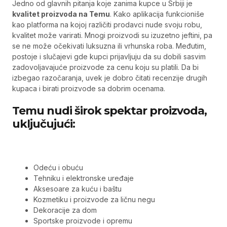
Jedno od glavnih pitanja koje zanima kupce u Srbiji je
kvalitet proizvoda na Temu
. Kako aplikacija funkcioniše
kao platforma na kojoj različiti prodavci nude svoju robu,
kvalitet može varirati. Mnogi proizvodi su izuzetno jeftini, pa
se ne može očekivati luksuzna ili vrhunska roba. Međutim,
postoje i slučajevi gde kupci prijavljuju da su dobili sasvim
zadovoljavajuće proizvode za cenu koju su platili. Da bi
izbegao razočaranja, uvek je dobro čitati recenzije drugih
kupaca i birati proizvode sa dobrim ocenama.
Temu nudi širok spektar proizvoda,
uključujući:
Odeću i obuću
Tehniku i elektronske uređaje
Aksesoare za kuću i baštu
Kozmetiku i proizvode za ličnu negu
Dekoracije za dom
Sportske proizvode i opremu