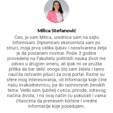
Milica Stefanović
Ćao, ja sam Milica, urednica sam na sajtu
Informisani. Diplomirani ekonomista sam po
struci, moja prva velika ljubav i neostvarena želja
je da postanem novinar. Posle 3 godine
provedene na Fakultetu politčkih nauka život me
odveo u drugom smeru, ali ipak mi se pružila
prilika da bar delić onoga što sam želela i tamo
naučila ostvarim pišući za ovaj portal. Razne su
sfere mog interesovanja, od informacija koje čine
našu svakodnevnicu, pa do raznovrsnih ženskih
tema. Veliki sam ljubitelj cveća, prirode, zdravog
načina života, i na ovaj način ću pokušati i vama
čitaocima da prenesem korisne i vredne
informacije koje posedujem.