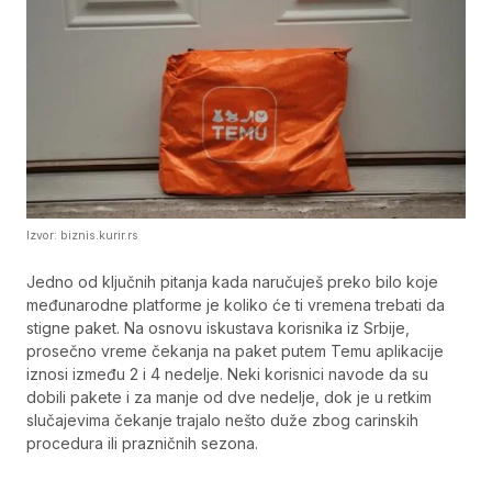
Izvor: biznis.kurir.rs
Jedno od ključnih pitanja kada naručuješ preko bilo koje
međunarodne platforme je koliko će ti vremena trebati da
stigne paket. Na osnovu iskustava korisnika iz Srbije,
prosečno vreme čekanja na paket putem Temu aplikacije
iznosi između 2 i 4 nedelje. Neki korisnici navode da su
dobili pakete i za manje od dve nedelje, dok je u retkim
slučajevima čekanje trajalo nešto duže zbog carinskih
procedura ili prazničnih sezona.