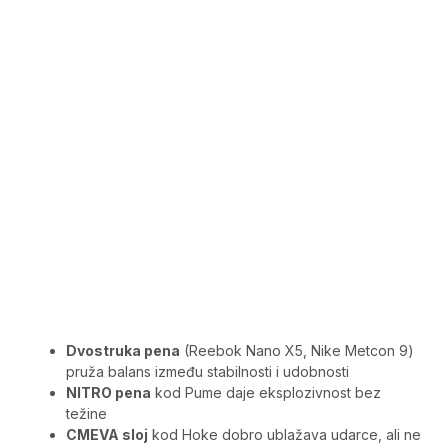
Dvostruka pena
(Reebok Nano X5, Nike Metcon 9)
pruža balans između stabilnosti i udobnosti
NITRO pena
kod Pume daje eksplozivnost bez
težine
CMEVA sloj
kod Hoke dobro ublažava udarce, ali ne