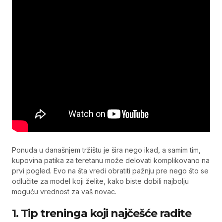
Ponuda u današnjem tržištu je šira nego ikad, a samim tim,
kupovina patika za teretanu može delovati komplikovano na
prvi pogled. Evo na šta vredi obratiti pažnju pre nego što se
odlučite za model koji želite, kako biste dobili najbolju
moguću vrednost za vaš novac.
1. Tip treninga koji najčešće radite