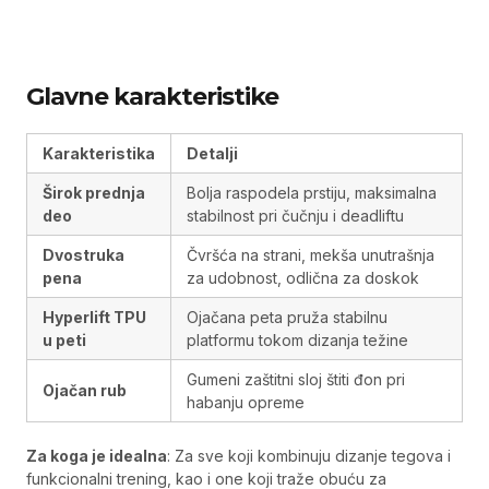
Glavne karakteristike
Karakteristika
Detalji
Širok prednja
Bolja raspodela prstiju, maksimalna
deo
stabilnost pri čučnju i deadliftu
Dvostruka
Čvršća na strani, mekša unutrašnja
pena
za udobnost, odlična za doskok
Hyperlift TPU
Ojačana peta pruža stabilnu
u peti
platformu tokom dizanja težine
Gumeni zaštitni sloj štiti đon pri
Ojačan rub
habanju opreme
Za koga je idealna
: Za sve koji kombinuju dizanje tegova i
funkcionalni trening, kao i one koji traže obuću za