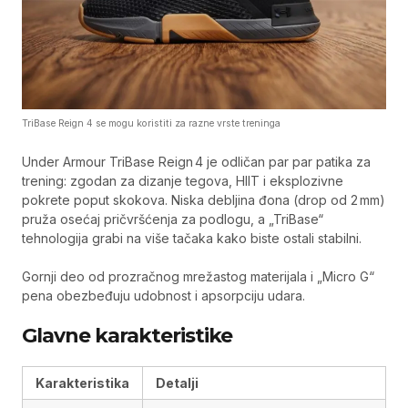
TriBase Reign 4 se mogu koristiti za razne vrste treninga
Under Armour TriBase Reign 4 je odličan par par patika za
trening: zgodan za dizanje tegova, HIIT i eksplozivne
pokrete poput skokova. Niska debljina đona (drop od 2 mm)
pruža osećaj pričvršćenja za podlogu, a „TriBase“
tehnologija grabi na više tačaka kako biste ostali stabilni.
Gornji deo od prozračnog mrežastog materijala i „Micro G“
pena obezbeđuju udobnost i apsorpciju udara.
Glavne karakteristike
Karakteristika
Detalji