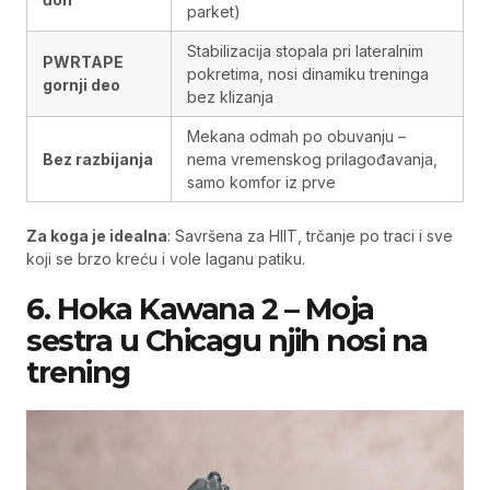
parket)
Stabilizacija stopala pri lateralnim
PWRTAPE
pokretima, nosi dinamiku treninga
gornji deo
bez klizanja
Mekana odmah po obuvanju –
Bez razbijanja
nema vremenskog prilagođavanja,
samo komfor iz prve
Za koga je idealna
: Savršena za HIIT, trčanje po traci i sve
koji se brzo kreću i vole laganu patiku.
6. Hoka Kawana 2 – Moja
sestra u Chicagu njih nosi na
trening