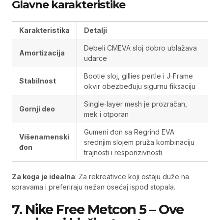
Glavne karakteristike
Karakteristika
Detalji
Debeli CMEVA sloj dobro ublažava
Amortizacija
udarce
Bootie sloj, gillies pertle i J‑Frame
Stabilnost
okvir obezbeđuju sigurnu fiksaciju
Single‑layer mesh je prozračan,
Gornji deo
mek i otporan
Gumeni đon sa Regrind EVA
Višenamenski
srednjim slojem pruža kombinaciju
đon
trajnosti i responzivnosti
Za koga je idealna
: Za rekreativce koji ostaju duže na
spravama i preferiraju nežan osećaj ispod stopala.
7. Nike Free Metcon 5 – Ove