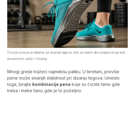
Čvrsta osnova je idealna za dizanje tegova, dok se mekši đon preporučuje kod
dinamičnih vežbi i trčanja
Mnogi greše tražeći najmekšu patiku. U teretani, previše
pene može smanjiti stabilnost pri dizanju tegova. Umesto
toga, birajte
kombinacije pena
koje su čvrste tamo gde
treba i meke tamo gde je to poželjno: