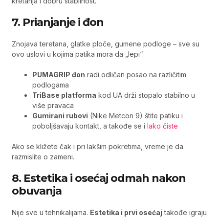
kretanja i dobru stabilnost.
7. Prianjanje i đon
Znojava teretana, glatke ploče, gumene podloge – sve su
ovo uslovi u kojima patika mora da „lepi“.
PUMAGRIP đon
radi odličan posao na različitim
podlogama
TriBase platforma
kod UA drži stopalo stabilno u
više pravaca
Gumirani rubovi
(Nike Metcon 9) štite patiku i
poboljšavaju kontakt, a takođe se i
lako čiste
Ako se kližete čak i pri lakšim pokretima, vreme je da
razmislite o zameni.
8. Estetika i osećaj odmah nakon
obuvanja
Nije sve u tehnikalijama.
Estetika i prvi osećaj
takođe igraju