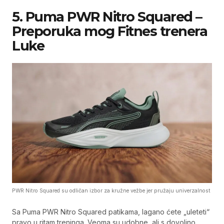
5. Puma PWR Nitro Squared –
Preporuka mog Fitnes trenera
Luke
PWR Nitro Squared su odličan izbor za kružne vežbe jer pružaju univerzalnost
Sa Puma PWR Nitro Squared patikama, lagano ćete „uleteti“
pravo u ritam treninga. Veoma su udobne, ali s dovoljno