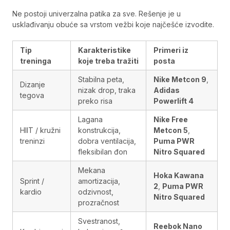
Ne postoji univerzalna patika za sve. Rešenje je u
usklađivanju obuće sa vrstom vežbi koje najčešće izvodite.
Tip
Karakteristike
Primeri iz
treninga
koje treba tražiti
posta
Stabilna peta,
Nike Metcon 9
,
Dizanje
nizak drop, traka
Adidas
tegova
preko risa
Powerlift 4
Lagana
Nike Free
HIIT / kružni
konstrukcija,
Metcon 5
,
treninzi
dobra ventilacija,
Puma PWR
fleksibilan đon
Nitro Squared
Mekana
Hoka Kawana
Sprint /
amortizacija,
2
,
Puma PWR
kardio
odzivnost,
Nitro Squared
prozračnost
Svestranost,
Reebok Nano