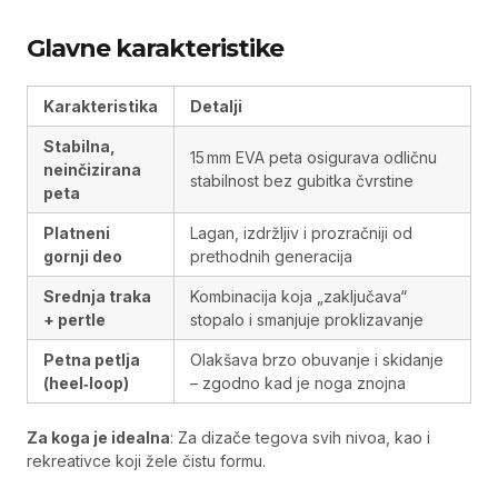
Glavne karakteristike
Karakteristika
Detalji
Stabilna,
15 mm EVA peta osigurava odličnu
neinčizirana
stabilnost bez gubitka čvrstine
peta
Platneni
Lagan, izdržljiv i prozračniji od
gornji deo
prethodnih generacija
Srednja traka
Kombinacija koja „zaključava“
+ pertle
stopalo i smanjuje proklizavanje
Petna petlja
Olakšava brzo obuvanje i skidanje
(heel‑loop)
– zgodno kad je noga znojna
Za koga je idealna
: Za dizače tegova svih nivoa, kao i
rekreativce koji žele čistu formu.