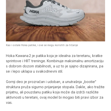
Kao i ostale Hoka patike, i ove se mogu koristiti za trčanje
Hoka Kawana 2 je patika koja je idealna za teretanu, kratke
sprintove i HIIT treninge. Kombinuje maksimalnu amortizaciju
s dobrom dozom stabilnosti, a uz to je sjajno dizajnirana, pa
se i lepo uklapa u svakodnevni stil.
Gornji deo je prozračan i udoban, a unutrašnja „bootie“
struktura pruža sigurno prijanjanje stopala. Dakle, ako tražite
prijatnu, ali pouzdanu patiku koja može da izdrži različite
aktivnosti u teretani, ovaj model bi mogao biti pravi izbor za
vas.