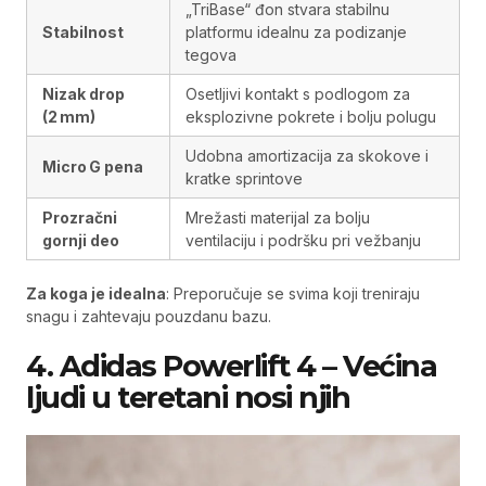
„TriBase“ đon stvara stabilnu
Stabilnost
platformu idealnu za podizanje
tegova
Nizak drop
Osetljivi kontakt s podlogom za
(2 mm)
eksplozivne pokrete i bolju polugu
Udobna amortizacija za skokove i
Micro G pena
kratke sprintove
Prozračni
Mrežasti materijal za bolju
gornji deo
ventilaciju i podršku pri vežbanju
Za koga je idealna
: Preporučuje se svima koji treniraju
snagu i zahtevaju pouzdanu bazu.
4. Adidas Powerlift 4 – Većina
ljudi u teretani nosi njih