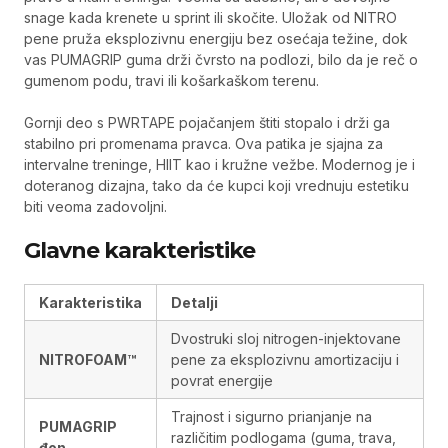
snage kada krenete u sprint ili skočite. Uložak od NITRO
pene pruža eksplozivnu energiju bez osećaja težine, dok
vas PUMAGRIP guma drži čvrsto na podlozi, bilo da je reč o
gumenom podu, travi ili košarkaškom terenu.
Gornji deo s PWRTAPE pojačanjem štiti stopalo i drži ga
stabilno pri promenama pravca. Ova patika je sjajna za
intervalne treninge, HIIT kao i kružne vežbe. Modernog je i
doteranog dizajna, tako da će kupci koji vrednuju estetiku
biti veoma zadovoljni.
Glavne karakteristike
Karakteristika
Detalji
Dvostruki sloj nitrogen-injektovane
NITROFOAM™
pene za eksplozivnu amortizaciju i
povrat energije
Trajnost i sigurno prianjanje na
PUMAGRIP
različitim podlogama (guma, trava,
đon