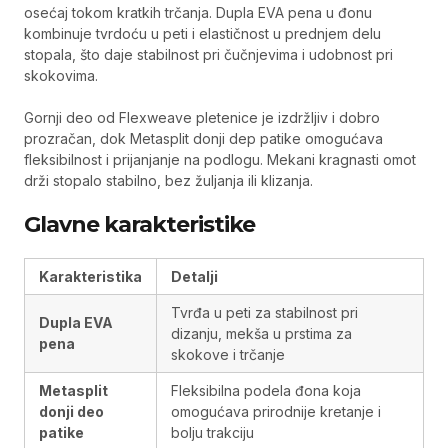
osećaj tokom kratkih trčanja. Dupla EVA pena u đonu
kombinuje tvrdoću u peti i elastičnost u prednjem delu
stopala, što daje stabilnost pri čučnjevima i udobnost pri
skokovima.
Gornji deo od Flexweave pletenice je izdržljiv i dobro
prozračan, dok Metasplit donji dep patike omogućava
fleksibilnost i prijanjanje na podlogu. Mekani kragnasti omot
drži stopalo stabilno, bez žuljanja ili klizanja.
Glavne karakteristike
Karakteristika
Detalji
Tvrđa u peti za stabilnost pri
Dupla EVA
dizanju, mekša u prstima za
pena
skokove i trčanje
Metasplit
Fleksibilna podela đona koja
donji deo
omogućava prirodnije kretanje i
patike
bolju trakciju