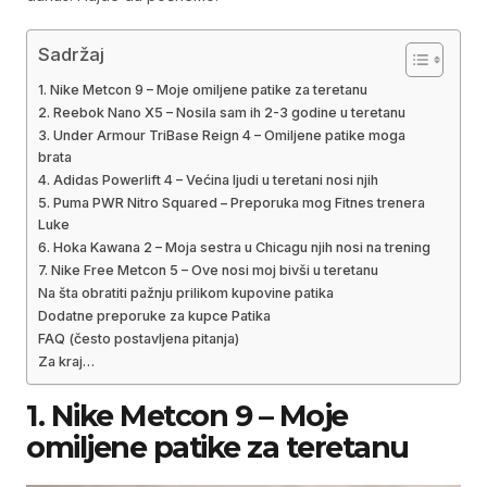
Sadržaj
1. Nike Metcon 9 – Moje omiljene patike za teretanu
2. Reebok Nano X5 – Nosila sam ih 2-3 godine u teretanu
3. Under Armour TriBase Reign 4 – Omiljene patike moga
brata
4. Adidas Powerlift 4 – Većina ljudi u teretani nosi njih
5. Puma PWR Nitro Squared – Preporuka mog Fitnes trenera
Luke
6. Hoka Kawana 2 – Moja sestra u Chicagu njih nosi na trening
7. Nike Free Metcon 5 – Ove nosi moj bivši u teretanu
Na šta obratiti pažnju prilikom kupovine patika
Dodatne preporuke za kupce Patika
FAQ (često postavljena pitanja)
Za kraj…
1. Nike Metcon 9 – Moje
omiljene patike za teretanu