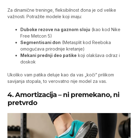
Za dinamične treninge, fleksibilnost đona je od velike
važnosti. Potražite modele koji imaju:
Duboke rezove na gaznom sloju
(kao kod Nike
Free Metcon 5)
Segmentisani đon
(Metasplit kod Reeboka
omogućava prirodnije kretanje)
Mekani prednji deo patike
koji olakšava odraz i
doskok
Ukoliko vam patika deluje kao da vas „koči“ prilikom
savijanja stopala, to verovatno nije model za vas.
4. Amortizacija – ni premekano, ni
pretvrdo