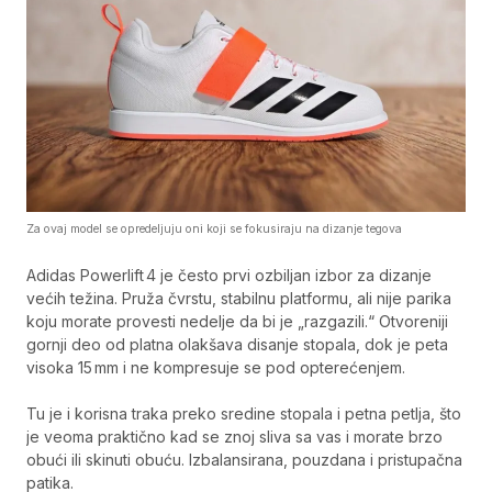
Za ovaj model se opredeljuju oni koji se fokusiraju na dizanje tegova
Adidas Powerlift 4 je često prvi ozbiljan izbor za dizanje
većih težina. Pruža čvrstu, stabilnu platformu, ali nije parika
koju morate provesti nedelje da bi je „razgazili.“ Otvoreniji
gornji deo od platna olakšava disanje stopala, dok je peta
visoka 15 mm i ne kompresuje se pod opterećenjem.
Tu je i korisna traka preko sredine stopala i petna petlja, što
je veoma praktično kad se znoj sliva sa vas i morate brzo
obući ili skinuti obuću. Izbalansirana, pouzdana i pristupačna
patika.