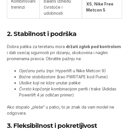
Kombinovani
balans između
X5
,
Nike Free
treninzi
čvrstoće i
Metcon 5
udobnosti
2. Stabilnost i podrška
Dobra patika za teretanu mora
držati zglob pod kontrolom
i dati osećaj sigurnosti pri dizanju, skokovima i naglim
promenama pravca. Obratite pažnju na:
Ojačanu petu
(npr. Hyperlift u Nike Metcon 9)
Bočne stabilizatore
(kao PWRTAPE kod Pume)
Uloške koji ne klize
unutar patike
Čvrsto kopčanje
kombinacijom pertli i trake (Adidas
Powerlift 4 je odličan primer)
Ako stopalo „pleše“ u patici, to je znak da vam model ne
odgovara.
3. Fleksibilnost i pokretljivost