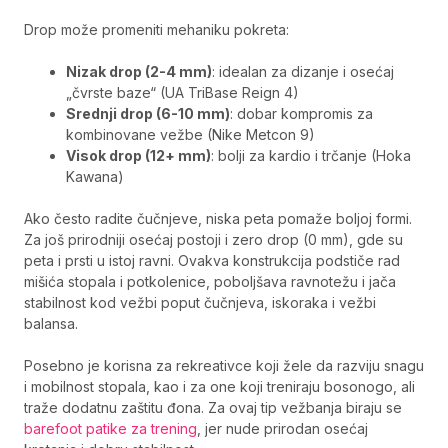
Drop može promeniti mehaniku pokreta:
Nizak drop (2-4 mm)
: idealan za dizanje i osećaj
„čvrste baze“ (UA TriBase Reign 4)
Srednji drop (6-10 mm)
: dobar kompromis za
kombinovane vežbe (Nike Metcon 9)
Visok drop (12+ mm)
: bolji za kardio i trčanje (Hoka
Kawana)
Ako često radite čučnjeve, niska peta pomaže boljoj formi.
Za još prirodniji osećaj postoji i zero drop (0 mm), gde su
peta i prsti u istoj ravni. Ovakva konstrukcija podstiče rad
mišića stopala i potkolenice, poboljšava ravnotežu i jača
stabilnost kod vežbi poput čučnjeva, iskoraka i vežbi
balansa.
Posebno je korisna za rekreativce koji žele da razviju snagu
i mobilnost stopala, kao i za one koji treniraju bosonogo, ali
traže dodatnu zaštitu đona. Za ovaj tip vežbanja biraju se
barefoot patike za trening
, jer nude prirodan osećaj