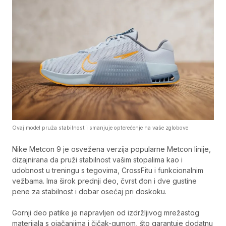
Ovaj model pruža stabilnost i smanjuje opterećenje na vaše zglobove
Nike Metcon 9 je osvežena verzija popularne Metcon linije,
dizajnirana da pruži stabilnost vašim stopalima kao i
udobnost u treningu s tegovima, CrossFitu i funkcionalnim
vežbama. Ima širok prednji deo, čvrst đon i dve gustine
pene za stabilnost i dobar osećaj pri doskoku.
Gornji deo patike je napravljen od izdržljivog mrežastog
materijala s ojačanjima i čičak-gumom, što garantuje dodatnu