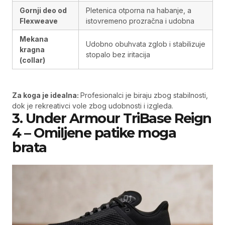
Gornji deo od
Pletenica otporna na habanje, a
Flexweave
istovremeno prozračna i udobna
Mekana
Udobno obuhvata zglob i stabilizuje
kragna
stopalo bez iritacija
(collar)
Za koga je idealna:
Profesionalci je biraju zbog stabilnosti,
dok je rekreativci vole zbog udobnosti i izgleda.
3. Under Armour TriBase Reign
4 – Omiljene patike moga
brata