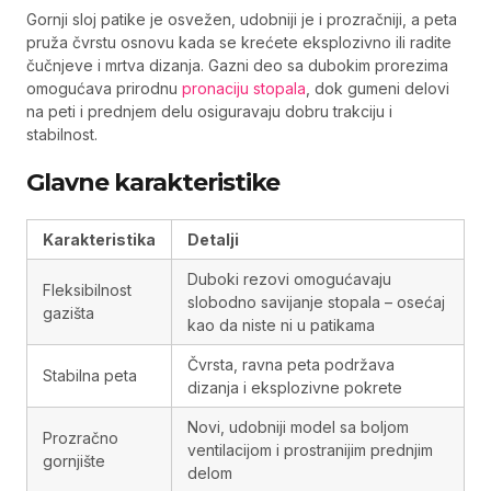
Gornji sloj patike je osvežen, udobniji je i prozračniji, a peta
pruža čvrstu osnovu kada se krećete eksplozivno ili radite
čučnjeve i mrtva dizanja. Gazni deo sa dubokim prorezima
omogućava prirodnu
pronaciju stopala
, dok gumeni delovi
na peti i prednjem delu osiguravaju dobru trakciju i
stabilnost.
Glavne karakteristike
Karakteristika
Detalji
Duboki rezovi omogućavaju
Fleksibilnost
slobodno savijanje stopala – osećaj
gazišta
kao da niste ni u patikama
Čvrsta, ravna peta podržava
Stabilna peta
dizanja i eksplozivne pokrete
Novi, udobniji model sa boljom
Prozračno
ventilacijom i prostranijim prednjim
gornjište
delom