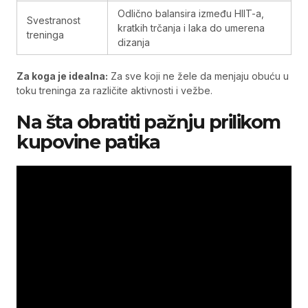
Odlično balansira između HIIT-a,
Svestranost
kratkih trčanja i laka do umerena
treninga
dizanja
Za koga je idealna:
Za sve koji ne žele da menjaju obuću u
toku treninga za različite aktivnosti i vežbe.
Na šta obratiti pažnju prilikom
kupovine patika