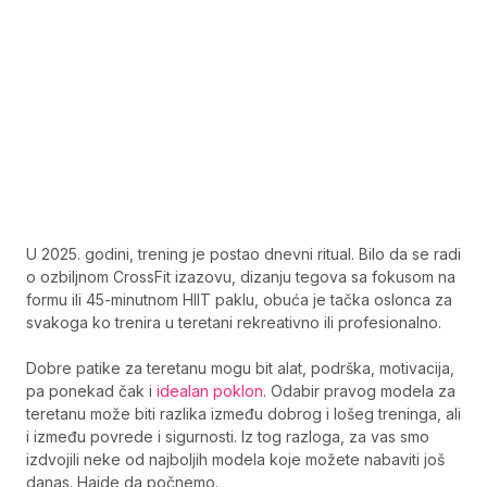
U 2025. godini, trening je postao dnevni ritual. Bilo da se radi
o ozbiljnom CrossFit izazovu, dizanju tegova sa fokusom na
formu ili 45-minutnom HIIT paklu, obuća je tačka oslonca za
svakoga ko trenira u teretani rekreativno ili profesionalno.
Dobre patike za teretanu mogu bit alat, podrška, motivacija,
pa ponekad čak i
idealan poklon
. Odabir pravog modela za
teretanu može biti razlika između dobrog i lošeg treninga, ali
i između povrede i sigurnosti. Iz tog razloga, za vas smo
izdvojili neke od najboljih modela koje možete nabaviti još
danas. Hajde da počnemo.