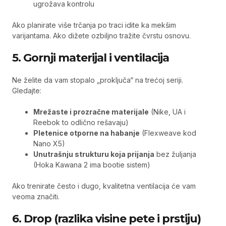
ugrožava kontrolu
Ako planirate više trčanja po traci idite ka mekšim
varijantama. Ako dižete ozbiljno tražite čvrstu osnovu.
5. Gornji materijal i ventilacija
Ne želite da vam stopalo „proključa“ na trećoj seriji.
Gledajte:
Mrežaste i prozračne materijale
(Nike, UA i
Reebok to odlično rešavaju)
Pletenice otporne na habanje
(Flexweave kod
Nano X5)
Unutrašnju strukturu koja prijanja
bez žuljanja
(Hoka Kawana 2 ima bootie sistem)
Ako trenirate često i dugo, kvalitetna ventilacija će vam
veoma značiti.
6. Drop (razlika visine pete i prstiju)