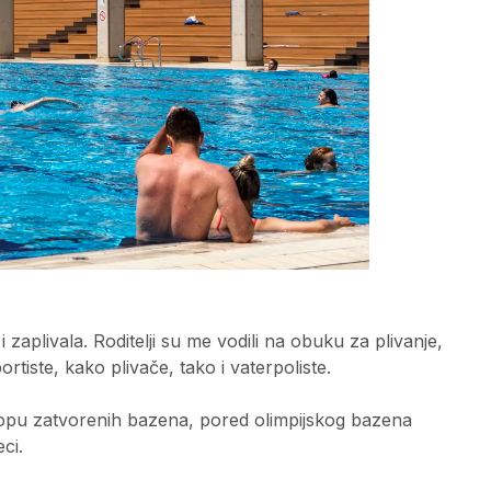
 zaplivala. Roditelji su me vodili na obuku za plivanje,
rtiste, kako plivače, tako i vaterpoliste.
lopu zatvorenih bazena, pored olimpijskog bazena
ci.