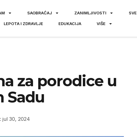
AM
SAOBRAĆAJ
ZANIMLJIVOSTI
SVE
LEPOTA I ZDRAVLJE
EDUKACIJA
VIŠE
na za porodice u
 Sadu
 jul 30, 2024