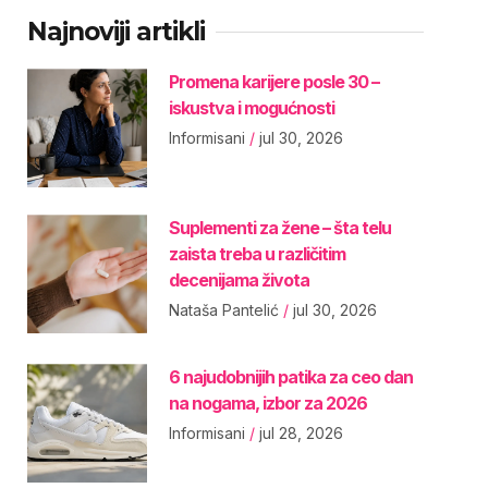
Najnoviji artikli
Promena karijere posle 30 –
iskustva i mogućnosti
Informisani
jul 30, 2026
Suplementi za žene – šta telu
zaista treba u različitim
decenijama života
Nataša Pantelić
jul 30, 2026
6 najudobnijih patika za ceo dan
na nogama, izbor za 2026
Informisani
jul 28, 2026