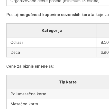
Organizovane dečije posete (minimum 15 osoba)
Postoji
mogućnost kupovine sezonskih karata
koje va
Kategorija
Odrasli
8.5
Deca
6.8
Cene za
biznis smene
su:
Tip karte
Polumesečna karta
Mesečna karta