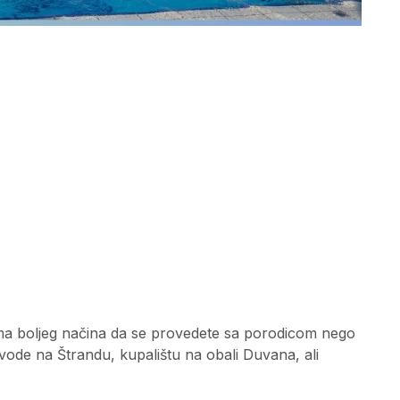
ma boljeg načina da se provedete sa porodicom nego
de na Štrandu, kupalištu na obali Duvana, ali