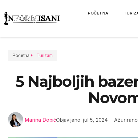
POČETNA
TURIZ
Početna
Turizam
5 Najboljih baze
Novom
Marina Dobić
Objavljeno:
jul 5, 2024
Ažurirano: