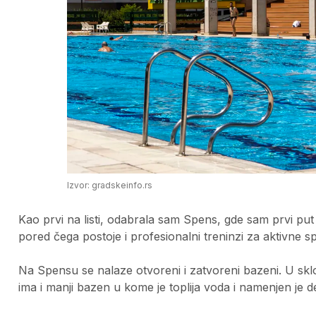
Izvor: gradskeinfo.rs
Kao prvi na listi, odabrala sam Spens, gde sam prvi put i
pored čega postoje i profesionalni treninzi za aktivne spo
Na Spensu se nalaze otvoreni i zatvoreni bazeni. U sk
ima i manji bazen u kome je toplija voda i namenjen je de