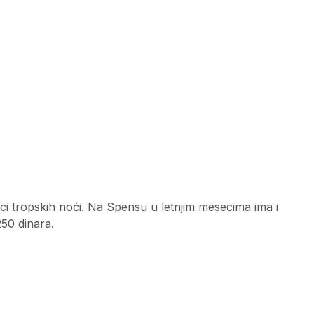
i tropskih noći. Na Spensu u letnjim mesecima ima i
250 dinara.