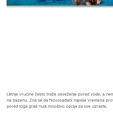
Letnje vrućine često traže osveženje pored vode, a ne
na bazenu. Zna se da Novosađani najviše vremena provo
pored toga grad nudi mnoštvo opcija za sve uzraste.