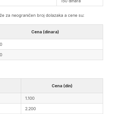
150 dinara
že za neograničen broj dolazaka a cene su:
Cena (dinara)
00
00
Cena (din)
1.100
2.200