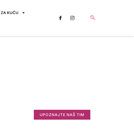
 ZA KUĆU
Saznajte više o
nama
Zanima vas ko stoji iza Informisani.rs i
zašto radimo ovo što radimo?
UPOZNAJTE NAŠ TIM