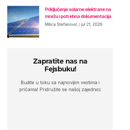
Priključenje solarne elektrane na
mrežu i potrebna dokumentacija
Milica Stefanović
jul 21, 2026
Zapratite nas na
Fejsbuku!
Budite u toku sa najnovijim vestima i
pričama! Pridružite se našoj zajednici: