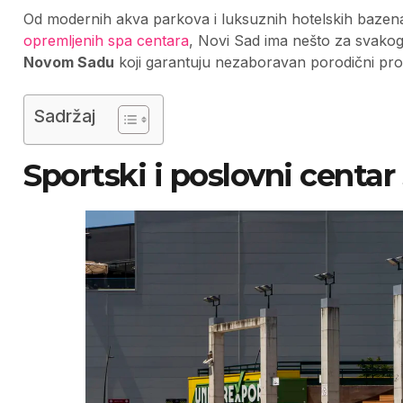
Od modernih akva parkova i luksuznih hotelskih bazena 
opremljenih spa centara
, Novi Sad ima nešto za svako
Novom Sadu
koji garantuju nezaboravan porodični pro
Sadržaj
Sportski i poslovni centar