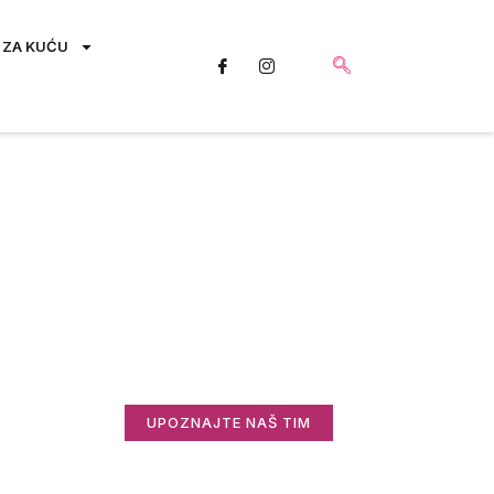
 ZA KUĆU
Saznajte više o
nama
Zanima vas ko stoji iza Informisani.rs i
zašto radimo ovo što radimo?
UPOZNAJTE NAŠ TIM