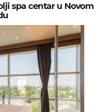
olji spa centar u Novom
du