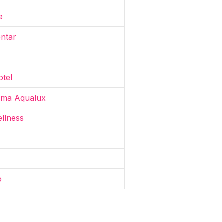
e
entar
otel
ama Aqualux
llness
o