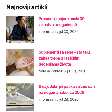
Najnoviji artikli
Promena karijere posle 30 –
iskustva i mogućnosti
Informisani
jul 30, 2026
Suplementi za žene – šta telu
zaista treba u različitim
decenijama života
Nataša Pantelić
jul 30, 2026
6 najudobnijih patika za ceo dan
na nogama, izbor za 2026
Informisani
jul 28, 2026