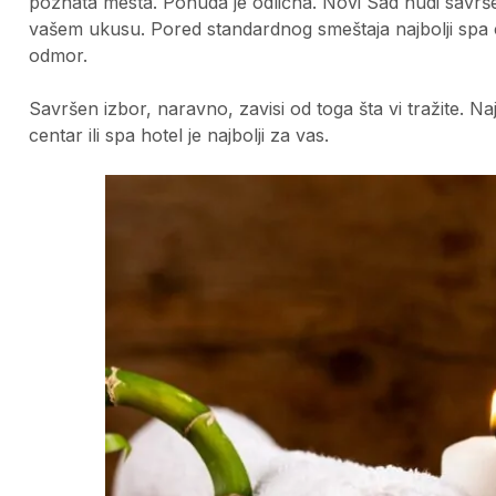
poznata mesta. Ponuda je odlična. Novi Sad nudi savrš
vašem ukusu. Pored standardnog smeštaja najbolji spa 
odmor.
Savršen izbor, naravno, zavisi od toga šta vi tražite. Naj
centar ili spa hotel je najbolji za vas.