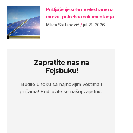
Priključenje solarne elektrane na
mrežu i potrebna dokumentacija
Milica Stefanović
jul 21, 2026
Zapratite nas na
Fejsbuku!
Budite u toku sa najnovijim vestima i
pričama! Pridružite se našoj zajednici: