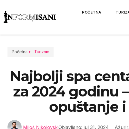
POČETNA
TURIZ
Početna
Turizam
Najbolji spa cen
za 2024 godinu –
opuštanje i
Miloš Nikolovski
Objavljeno:
jul 31, 2024
Ažurir