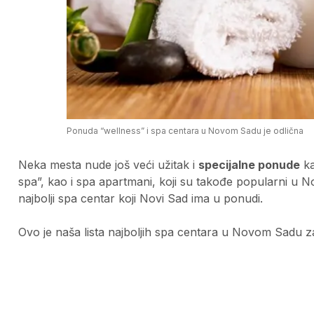
Ponuda “wellness” i spa centara u Novom Sadu je odlična
Neka mesta nude još veći užitak i
specijalne ponude
ka
spa”, kao i spa apartmani, koji su takođe popularni u
najbolji spa centar koji Novi Sad ima u ponudi.
Ovo je naša lista najboljih spa centara u Novom Sadu z