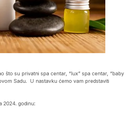
o što su privatni spa centar, “lux” spa centar, “baby
 Novom Sadu. U nastavku ćemo vam predstaviti
a 2024. godinu: