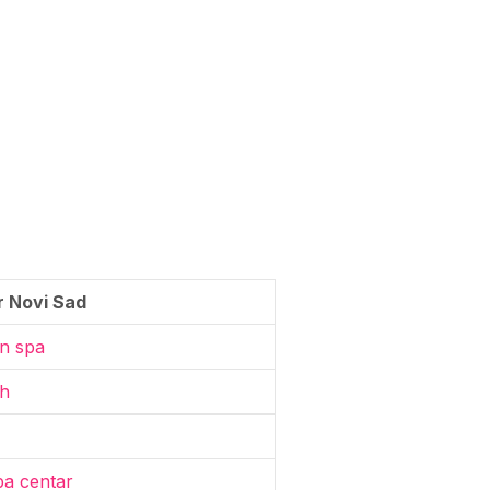
r Novi Sad
n spa
h
a centar