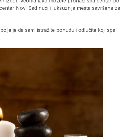
en izbor. Veoma lako možete pronaći spa centar po
centar Novi Sad nudi i luksuznija mesta savršena za
bolje je da sami istražite ponudu i odlučite koji spa