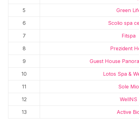
5
Green Lif
6
Scolio spa c
7
Fitspa
8
Prezident H
9
Guest House Panor
10
Lotos Spa & We
11
Sole Mio
12
WellNS
13
Active Bi