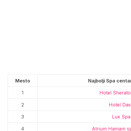
Mesto
Najbolji Spa centa
1
Hotel Sherato
2
Hotel Das
3
Lux Spa
4
Atrium Hamam sp