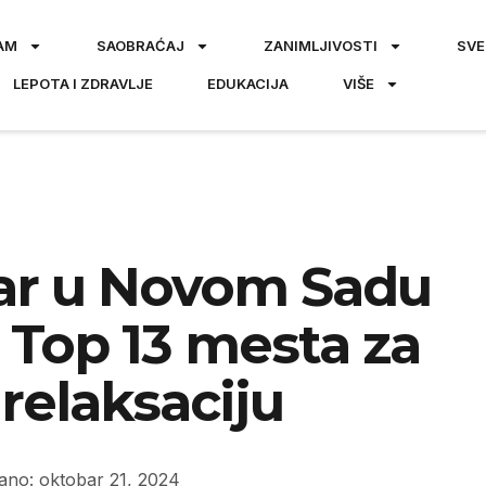
AM
SAOBRAĆAJ
ZANIMLJIVOSTI
SVE
LEPOTA I ZDRAVLJE
EDUKACIJA
VIŠE
tar u Novom Sadu
 Top 13 mesta za
 relaksaciju
ano: oktobar 21, 2024