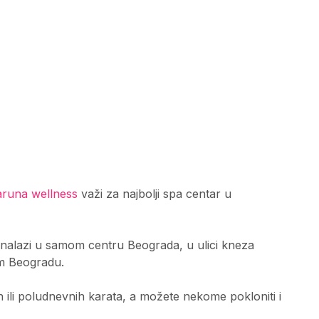
runa wellness
važi za najbolji spa centar u
e nalazi u samom centru Beograda, u ulici kneza
 Beogradu.
li poludnevnih karata, a možete nekome pokloniti i