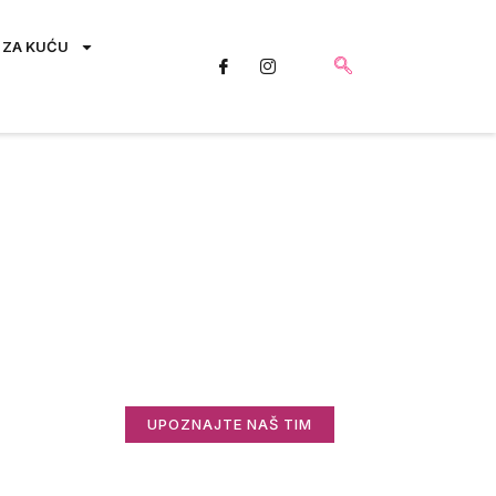
 ZA KUĆU
Saznajte više o
nama
Zanima vas ko stoji iza Informisani.rs i
zašto radimo ovo što radimo?
UPOZNAJTE NAŠ TIM