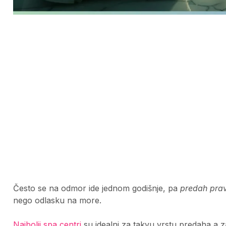
Često se na odmor ide jednom godišnje, pa
predah pra
nego odlasku na more.
Najbolji spa centri
su idealni za takvu vrstu predaha a za