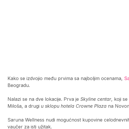
Kako se izdvojio među prvima sa najboljim ocenama,
Sa
Beogradu.
Nalazi se na dve lokacije. Prva je
Skyline centar
, koji s
Miloša, a drugi
u sklopu hotela Crowne Plaza
na Novom
Saruna Wellness nudi mogućnost kupovine celodnevnih i
vaučer za isti užitak.