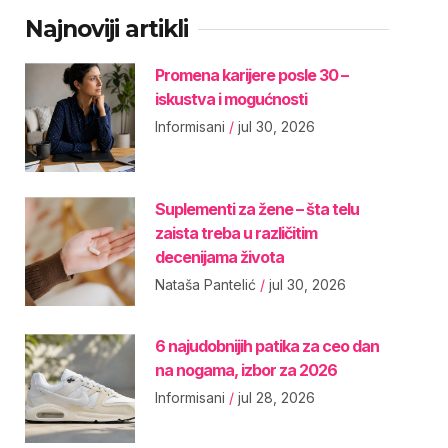
Najnoviji artikli
Promena karijere posle 30 –
iskustva i mogućnosti
Informisani
jul 30, 2026
Suplementi za žene – šta telu
zaista treba u različitim
decenijama života
Nataša Pantelić
jul 30, 2026
6 najudobnijih patika za ceo dan
na nogama, izbor za 2026
Informisani
jul 28, 2026