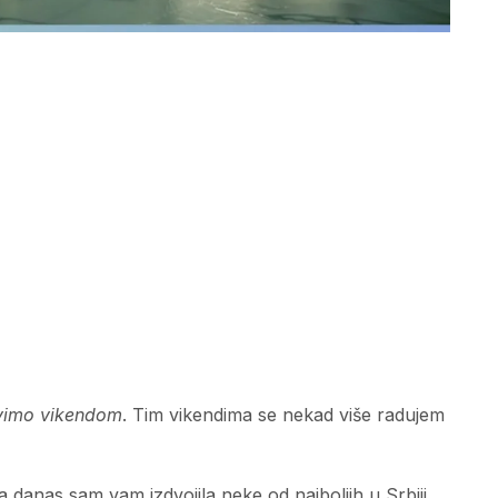
vimo vikendom
. Tim vikendima se nekad više radujem
 danas sam vam izdvojila neke od najboljih u Srbiji