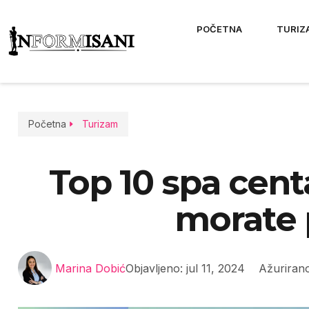
POČETNA
TURIZ
Početna
Turizam
Top 10 spa centa
morate 
Marina Dobić
Objavljeno:
jul 11, 2024
Ažurirano