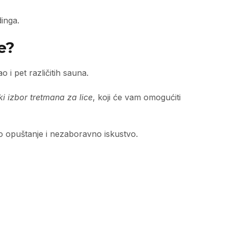
inga.
e?
 i pet različitih sauna.
iki izbor tretmana za lice
, koji će vam omogućiti
o opuštanje i nezaboravno iskustvo.