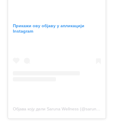
Прикажи ову објаву у апликацији
Instagram
Објава коју дели Saruna Wellness (@saruna_wellness)