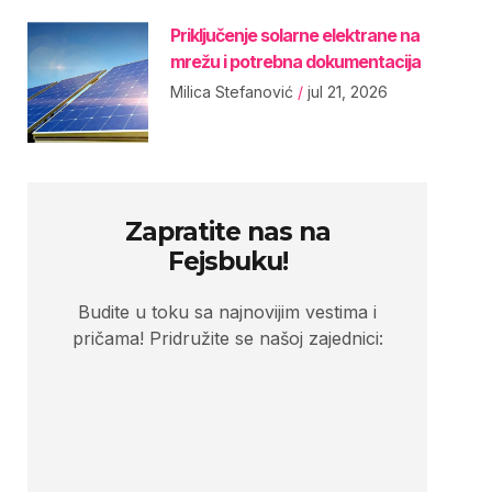
Priključenje solarne elektrane na
mrežu i potrebna dokumentacija
Milica Stefanović
jul 21, 2026
Zapratite nas na
Fejsbuku!
Budite u toku sa najnovijim vestima i
pričama! Pridružite se našoj zajednici: