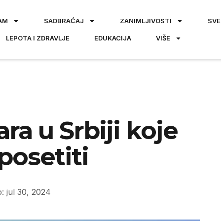
AM
SAOBRAĆAJ
ZANIMLJIVOSTI
SVE
LEPOTA I ZDRAVLJE
EDUKACIJA
VIŠE
ra u Srbiji koje
posetiti
: jul 30, 2024