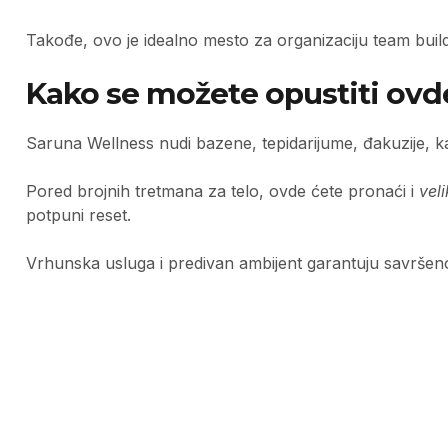
Takođe, ovo je idealno mesto za organizaciju team build
Kako se možete opustiti ovd
Saruna Wellness nudi bazene, tepidarijume, đakuzije, kao
Pored brojnih tretmana za telo, ovde ćete pronaći i
vel
potpuni reset.
Vrhunska usluga i predivan ambijent garantuju savršen