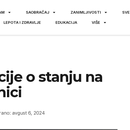
AM
SAOBRAĆAJ
ZANIMLJIVOSTI
SVE
LEPOTA I ZDRAVLJE
EDUKACIJA
VIŠE
cije o stanju na
nici
rano: avgust 6, 2024