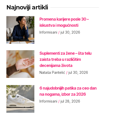
Najnoviji artikli
Promena karijere posle 30 –
iskustva i mogućnosti
Informisani
jul 30, 2026
Suplementi za žene – šta telu
zaista treba u različitim
decenijama života
Nataša Pantelić
jul 30, 2026
6 najudobnijih patika za ceo dan
na nogama, izbor za 2026
Informisani
jul 28, 2026