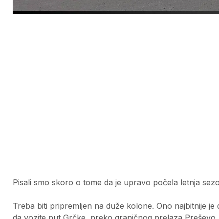
Pisali smo skoro o tome da je upravo počela letnja sez
Treba biti pripremljen na duže kolone. Ono najbitnije j
da vozite put Grčke, preko graničnog prelaza Preševo. 