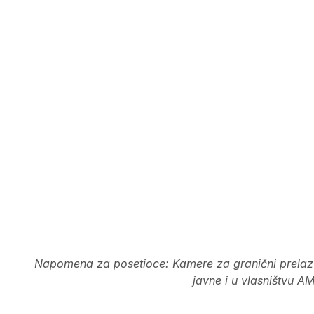
Napomena za posetioce: Kamere za granični prela
javne i u vlasništvu A