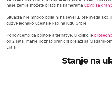
naše zemlje možete pratiti na kamerama
uživo sa grani
Situacija nije mnogo bolja ni na severu, pre svega ako p
gužve jednako učestale kao na jugu Srbije.
Ponovićemo da postoje alternative. Ukoliko je
prosečno
od 2 sata, manje poznati granični prelazi sa Mađarskom ć
Djala.
Stanje na ul