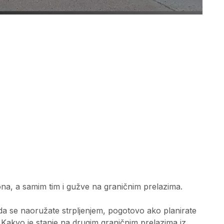
ona, a samim tim i gužve na graničnim prelazima.
e da se naoružate strpljenjem, pogotovo ako planirate
Kakvo je stanje na drugim graničnim prelazima iz