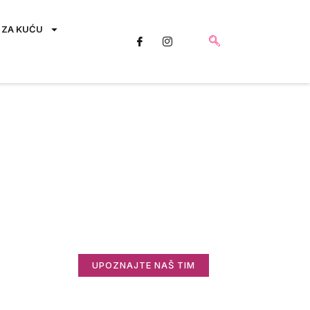
 ZA KUĆU
Saznajte više o
nama
Zanima vas ko stoji iza Informisani.rs i
zašto radimo ovo što radimo?
UPOZNAJTE NAŠ TIM