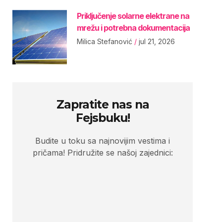
Priključenje solarne elektrane na
mrežu i potrebna dokumentacija
Milica Stefanović
jul 21, 2026
Zapratite nas na
Fejsbuku!
Budite u toku sa najnovijim vestima i
pričama! Pridružite se našoj zajednici: