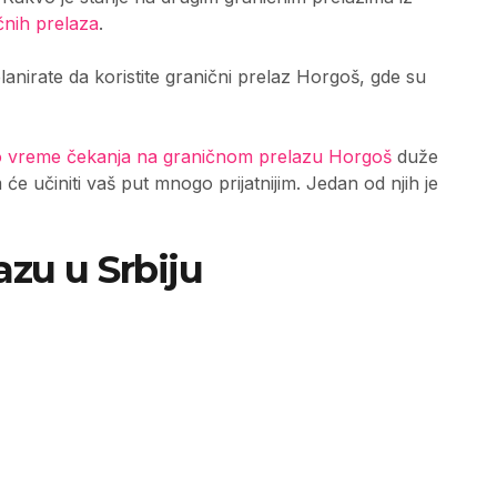
čnih prelaza
.
lanirate da koristite granični prelaz Horgoš, gde su
 vreme čekanja na graničnom prelazu Horgoš
duže
e učiniti vaš put mnogo prijatnijim. Jedan od njih je
azu u Srbiju