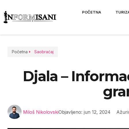
POČETNA
TURIZ
Početna
Saobraćaj
Djala – Informa
gra
Miloš Nikolovski
Objavljeno:
jun 12, 2024
Ažuri