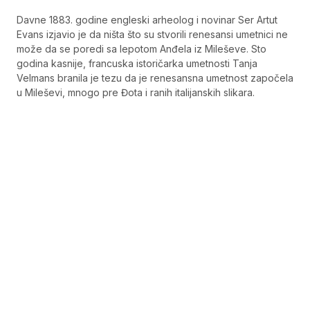
Davne 1883. godine engleski arheolog i novinar Ser Artut
Evans izjavio je da ništa što su stvorili renesansi umetnici ne
može da se poredi sa lepotom Anđela iz Mileševe. Sto
godina kasnije, francuska istoričarka umetnosti Tanja
Velmans branila je tezu da je renesansna umetnost započela
u Mileševi, mnogo pre Đota i ranih italijanskih slikara.