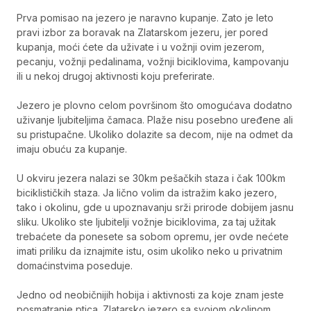
Prva pomisao na jezero je naravno kupanje. Zato je leto
pravi izbor za boravak na Zlatarskom jezeru, jer pored
kupanja, moći ćete da uživate i u vožnji ovim jezerom,
pecanju, vožnji pedalinama, vožnji biciklovima, kampovanju
ili u nekoj drugoj aktivnosti koju preferirate.
Jezero je plovno celom površinom što omogućava dodatno
uživanje ljubiteljima čamaca. Plaže nisu posebno uređene ali
su pristupačne. Ukoliko dolazite sa decom, nije na odmet da
imaju obuću za kupanje.
U okviru jezera nalazi se 30km pešačkih staza i čak 100km
biciklističkih staza. Ja lično volim da istražim kako jezero,
tako i okolinu, gde u upoznavanju srži prirode dobijem jasnu
sliku. Ukoliko ste ljubitelji vožnje biciklovima, za taj užitak
trebaćete da ponesete sa sobom opremu, jer ovde nećete
imati priliku da iznajmite istu, osim ukoliko neko u privatnim
domaćinstvima poseduje.
Jedno od neobičnijih hobija i aktivnosti za koje znam jeste
posmatranje ptica. Zlatarsko jezero sa svojom okolinom