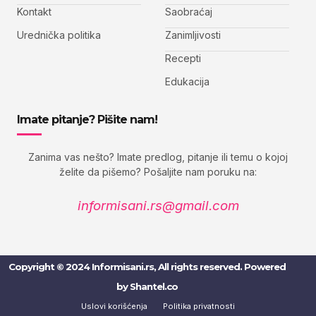
Kontakt
Saobraćaj
Urednička politika
Zanimljivosti
Recepti
Edukacija
Imate pitanje? Pišite nam!
Zanima vas nešto? Imate predlog, pitanje ili temu o kojoj
želite da pišemo? Pošaljite nam poruku na:
informisani.rs@gmail.com
Copyright © 2024 Informisani.rs, All rights reserved. Powered
by
Shantel.co
Uslovi korišćenja
Politika privatnosti