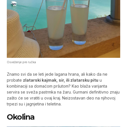
Osveženje pre ručka
Znamo svi da se leti jede lagana hrana, ali kako da ne
probate
zlatarski kajmak, sir, ili zlatarsku pitu
u
kombinaciji sa domaćom pršutom? Kao blaža varijanta
servira se sveža pastrmka na žaru. Gurmani definitivno znaju
zašto će se vratiti u ovaj kraj. Neizostavan deo na njihovoj
trpezi su i jagnjetina i teletina.
Okolina