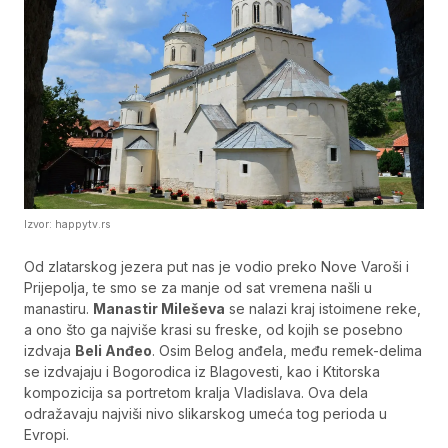
Izvor: happytv.rs
Od zlatarskog jezera put nas je vodio preko Nove Varoši i
Prijepolja, te smo se za manje od sat vremena našli u
manastiru.
Manastir Mileševa
se nalazi kraj istoimene reke,
a ono što ga najviše krasi su freske, od kojih se posebno
izdvaja
Beli Anđeo
. Osim Belog anđela, među remek-delima
se izdvajaju i Bogorodica iz Blagovesti, kao i Ktitorska
kompozicija sa portretom kralja Vladislava. Ova dela
odražavaju najviši nivo slikarskog umeća tog perioda u
Evropi.