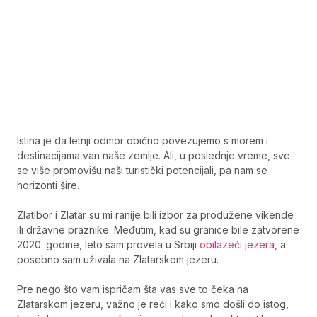
Istina je da letnji odmor obično povezujemo s morem i
destinacijama van naše zemlje. Ali, u poslednje vreme, sve
se više promovišu naši turistički potencijali, pa nam se
horizonti šire.
Zlatibor i Zlatar su mi ranije bili izbor za produžene vikende
ili državne praznike. Međutim, kad su granice bile zatvorene
2020. godine, leto sam provela u Srbiji
obilazeći jezera
, a
posebno sam uživala na Zlatarskom jezeru.
Pre nego što vam ispričam šta vas sve to čeka na
Zlatarskom jezeru, važno je reći i kako smo došli do istog,