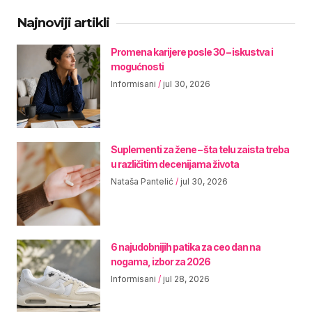
Najnoviji artikli
Promena karijere posle 30 – iskustva i
mogućnosti
Informisani
jul 30, 2026
Suplementi za žene – šta telu zaista treba
u različitim decenijama života
Nataša Pantelić
jul 30, 2026
6 najudobnijih patika za ceo dan na
nogama, izbor za 2026
Informisani
jul 28, 2026