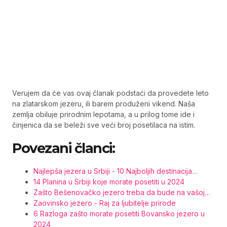
Verujem da će vas ovaj članak podstaći da provedete leto
na zlatarskom jezeru, ili barem produženi vikend. Naša
zemlja obiluje prirodnim lepotama, a u prilog tome ide i
činjenica da se beleži sve veći broj posetilaca na istim.
Povezani članci:
Najlepša jezera u Srbiji - 10 Najboljih destinacija…
14 Planina u Srbiji koje morate posetiti u 2024
Zašto Bešenovačko jezero treba da bude na vašoj…
Zaovinsko jezero - Raj za ljubitelje prirode
6 Razloga zašto morate posetiti Bovansko jezero u
2024