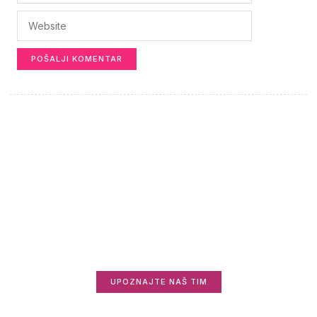
Saznajte više o nama
Zanima vas ko stoji iza Informisani.rs i zašto
radimo ovo što radimo?
UPOZNAJTE NAŠ TIM