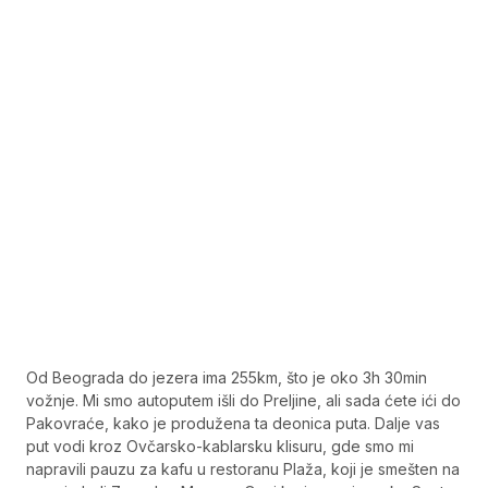
Od Beograda do jezera ima 255km, što je oko 3h 30min
vožnje. Mi smo autoputem išli do Preljine, ali sada ćete ići do
Pakovraće, kako je produžena ta deonica puta. Dalje vas
put vodi kroz Ovčarsko-kablarsku klisuru, gde smo mi
napravili pauzu za kafu u restoranu Plaža, koji je smešten na