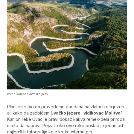
Izvor: kompaskazesrbija.rs
Plan jeste bio da provedemo par dana na zlatarskom jezeru,
ali kako da zaobićem
Uvačko jezero i vidikovac Molitva
?
Kanjon reke Uvac je pravi dokaz kakva remek-dela priroda
može da napravi. Pejzaž oko ove reke postao je jedan od
najlepštih fotografija koje kruže internetom.