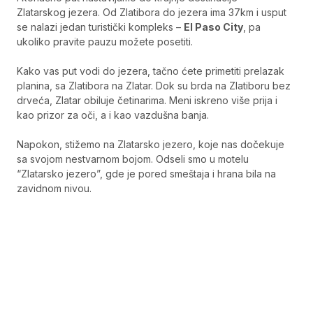
Zlatarskog jezera. Od Zlatibora do jezera ima 37km i usput
se nalazi jedan turistički kompleks –
El Paso City
, pa
ukoliko pravite pauzu možete posetiti.
Kako vas put vodi do jezera, tačno ćete primetiti prelazak
planina, sa Zlatibora na Zlatar. Dok su brda na Zlatiboru bez
drveća, Zlatar obiluje četinarima. Meni iskreno više prija i
kao prizor za oči, a i kao vazdušna banja.
Napokon, stižemo na Zlatarsko jezero, koje nas dočekuje
sa svojom nestvarnom bojom. Odseli smo u motelu
“Zlatarsko jezero”, gde je pored smeštaja i hrana bila na
zavidnom nivou.