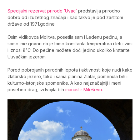
Specijalni rezervat prirode ‘Uvac’
predstavlja prirodno
dobro od izuzetnog značaja i kao takvo je pod zaštitom
države od 1971.godine.
Osim vidikovca Molitva, posetila sam i Ledenu pećinu, a
samo ime govori da je tamo konstanta temperatura i leti i zimi
i iznosi 8°C. Do pećine možete doći jedino ukoliko krstarite
Uuvačkim jezerom.
Pored pobrojanih prirodnih lepota i aktivnosti koje nudi kako
zlatarsko jezero, tako i sama planina Zlatar, pomenula bih i
kulturno-istorijske spomenike. A kao najznačajniji i meni
posebno drag, izdvojila bih
manastir Mileševu
.