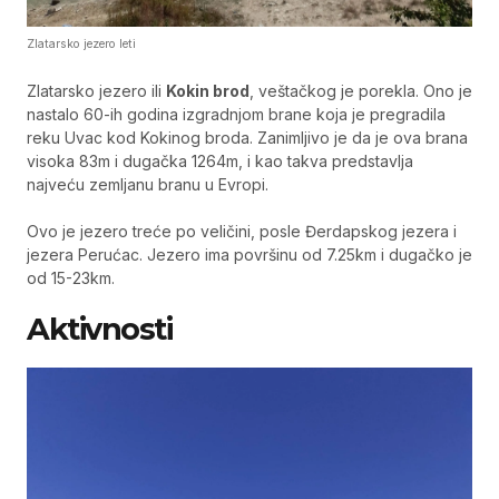
Zlatarsko jezero leti
Zlatarsko jezero ili
Kokin brod
, veštačkog je porekla. Ono je
nastalo 60-ih godina izgradnjom brane koja je pregradila
reku Uvac kod Kokinog broda. Zanimljivo je da je ova brana
visoka 83m i dugačka 1264m, i kao takva predstavlja
najveću zemljanu branu u Evropi.
Ovo je jezero treće po veličini, posle Đerdapskog jezera i
jezera Perućac. Jezero ima površinu od 7.25km i dugačko je
od 15-23km.
Aktivnosti