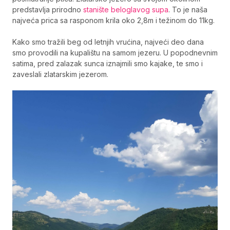
predstavlja prirodno
stanište beloglavog supa
. To je naša
najveća prica sa rasponom krila oko 2,8m i težinom do 11kg.
Kako smo tražili beg od letnjih vrućina, najveći deo dana
smo provodili na kupalištu na samom jezeru. U popodnevnim
satima, pred zalazak sunca iznajmili smo kajake, te smo i
zaveslali zlatarskim jezerom.