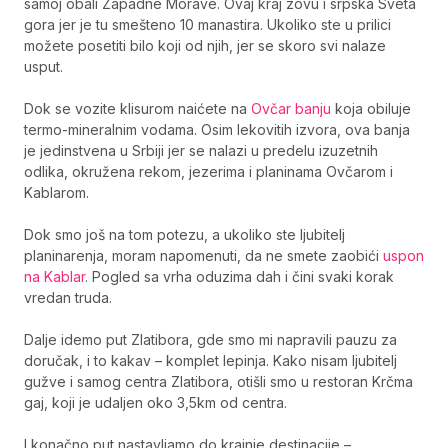
samoj obali Zapadne Morave. Ovaj kraj zovu i srpska Sveta
gora jer je tu smešteno 10 manastira. Ukoliko ste u prilici
možete posetiti bilo koji od njih, jer se skoro svi nalaze
usput.
Dok se vozite klisurom naićete na
Ovčar banju
koja obiluje
termo-mineralnim vodama. Osim lekovitih izvora, ova banja
je jedinstvena u Srbiji jer se nalazi u predelu izuzetnih
odlika, okružena rekom, jezerima i planinama Ovčarom i
Kablarom.
Dok smo još na tom potezu, a ukoliko ste ljubitelj
planinarenja, moram napomenuti, da ne smete zaobići
uspon
na Kablar
. Pogled sa vrha oduzima dah i čini svaki korak
vredan truda.
Dalje idemo put Zlatibora, gde smo mi napravili pauzu za
doručak, i to kakav – komplet lepinja. Kako nisam ljubitelj
gužve i samog centra Zlatibora, otišli smo u restoran Krčma
gaj, koji je udaljen oko 3,5km od centra.
I konačno put nastavljamo do krajnje destinacije –