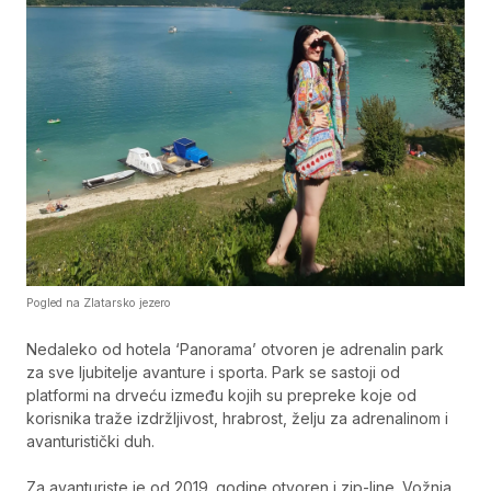
Pogled na Zlatarsko jezero
Nedaleko od hotela ‘Panorama’ otvoren je adrenalin park
za sve ljubitelje avanture i sporta. Park se sastoji od
platformi na drveću između kojih su prepreke koje od
korisnika traže izdržljivost, hrabrost, želju za adrenalinom i
avanturistički duh.
Za avanturiste je od 2019. godine otvoren i zip-line. Vožnja