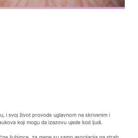
su, i svoj život provode uglavnom na skrivenim i
aukova koji mogu da izazovu ujede kod ljudi.
ćne ljubimce, za mene su samo asocijacija na strah.