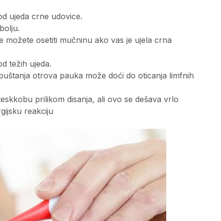
kod ujeda crne udovice.
bolju.
đe možete osetiti mučninu ako vas je ujela crna
d težih ujeda.
 ispuštanja otrova pauka može doći do oticanja limfnih
 teskkobu prilikom disanja, ali ovo se dešava vrlo
gijsku reakciju