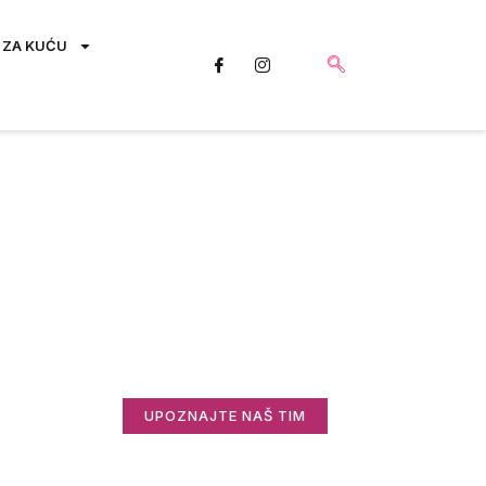
 ZA KUĆU
Saznajte više o
nama
Zanima vas ko stoji iza Informisani.rs i
zašto radimo ovo što radimo?
UPOZNAJTE NAŠ TIM