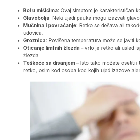
Bol u mišićima
: Ovaj simptom je karakterističan 
Glavobolja
: Neki ujedi pauka mogu izazvati glavo
Mučnina i povraćanje
: Retko se dešava ali tako
udovica.
Groznica
: Povišena temperatura može se javiti ko
Oticanje limfnih žlezda –
vrlo je retko ali usled
žlezda
Teškoće sa disanjem –
Isto tako možete osetiti i
retko, osim kod osoba kod kojih ujed izazove aler