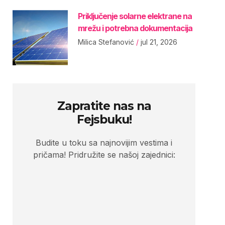
Priključenje solarne elektrane na
mrežu i potrebna dokumentacija
Milica Stefanović
jul 21, 2026
Zapratite nas na
Fejsbuku!
Budite u toku sa najnovijim vestima i
pričama! Pridružite se našoj zajednici: