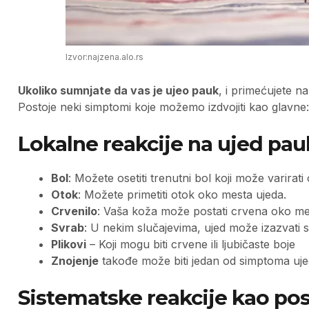
Izvor:najzena.alo.rs
Ukoliko sumnjate da vas je ujeo pauk
, i primećujete n
Postoje neki simptomi koje možemo izdvojiti kao glavne:
Lokalne reakcije na ujed pau
Bol
: Možete osetiti trenutni bol koji može varira
Otok
: Možete primetiti otok oko mesta ujeda.
Crvenilo
: Vaša koža može postati crvena oko mes
Svrab
: U nekim slučajevima, ujed može izazvati 
Plikovi
– Koji mogu biti crvene ili ljubičaste boje
Znojenje
takođe može biti jedan od simptoma uj
Sistematske reakcije kao po