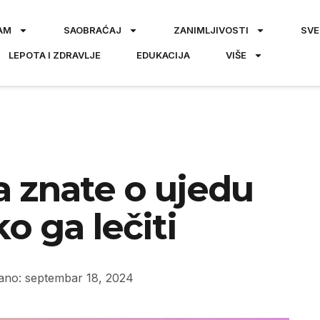
AM
SAOBRAĆAJ
ZANIMLJIVOSTI
SVE
LEPOTA I ZDRAVLJE
EDUKACIJA
VIŠE
a znate o ujedu
o ga lečiti
ano: septembar 18, 2024