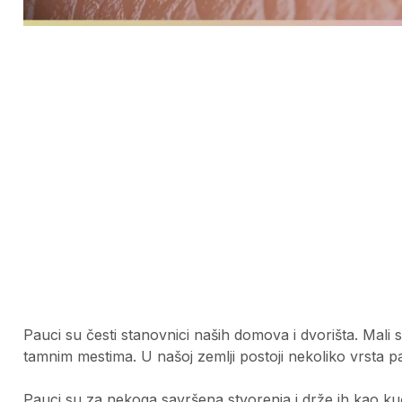
Pauci su česti stanovnici naših domova i dvorišta. Mali 
tamnim mestima. U našoj zemlji postoji nekoliko vrsta p
Pauci su za nekoga savršena stvorenja i drže ih kao ku