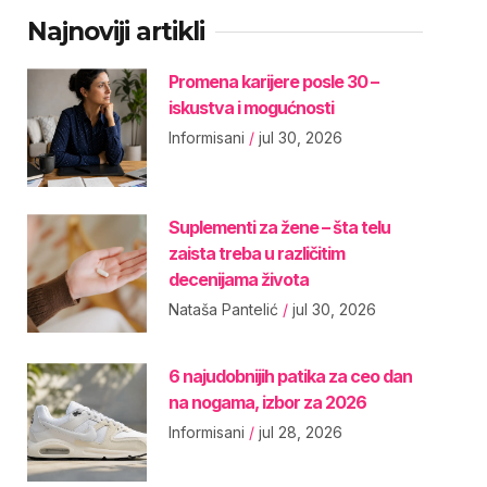
Najnoviji artikli
Promena karijere posle 30 –
iskustva i mogućnosti
Informisani
jul 30, 2026
Suplementi za žene – šta telu
zaista treba u različitim
decenijama života
Nataša Pantelić
jul 30, 2026
6 najudobnijih patika za ceo dan
na nogama, izbor za 2026
Informisani
jul 28, 2026