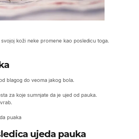
a svojoj koži neke promene kao posledicu toga.
ka
ti od blagog do veoma jakog bola.
ta za koje sumnjate da je ujed od pauka.
svrab.
eda puaka
sledica ujeda pauka