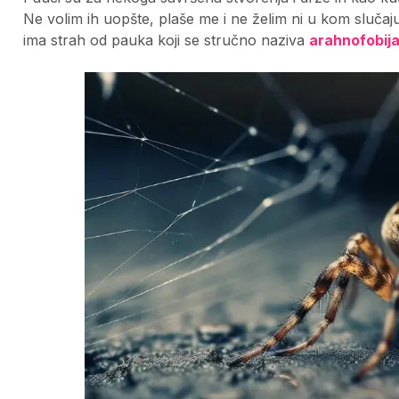
Ne volim ih uopšte, plaše me i ne želim ni u kom slučaj
ima strah od pauka koji se stručno naziva
arahnofobij