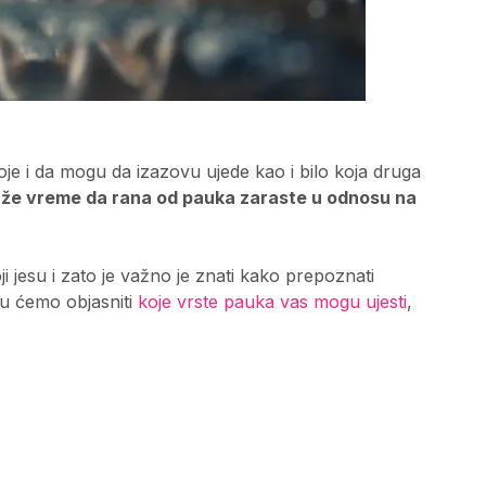
toje i da mogu da izazovu ujede kao i bilo koja druga
že vreme da rana od pauka zaraste u odnosu na
oji jesu i zato je važno je znati kako prepoznati
tu ćemo objasniti
koje vrste pauka vas mogu ujesti
,