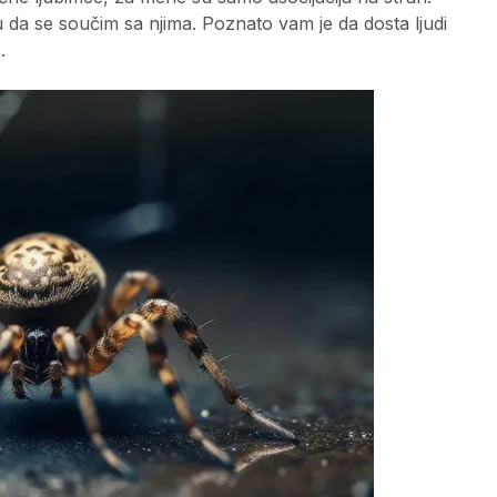
u da se součim sa njima. Poznato vam je da dosta ljudi
a
.