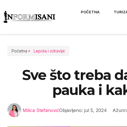
POČETNA
TURIZ
Početna
Lepota i zdravlje
Sve što treba d
pauka i kak
Milica Stefanović
Objavljeno:
jul 5, 2024
Ažurir