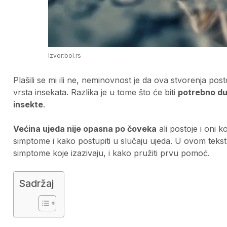
Izvor:bol.rs
Plašili se mi ili ne, neminovnost je da ova stvorenja pos
vrsta insekata. Razlika je u tome što će biti
potrebno du
insekte
.
Većina ujeda nije opasna po čoveka
ali postoje i oni k
simptome i kako postupiti u slučaju ujeda. U ovom teks
simptome koje izazivaju, i kako pružiti prvu pomoć.
Sadržaj