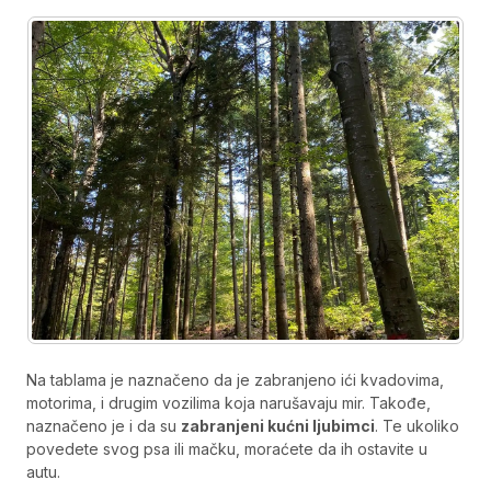
Na tablama je naznačeno da je zabranjeno ići kvadovima,
motorima, i drugim vozilima koja narušavaju mir. Takođe,
naznačeno je i da su
zabranjeni kućni ljubimci
. Te ukoliko
povedete svog psa ili mačku, moraćete da ih ostavite u
autu.