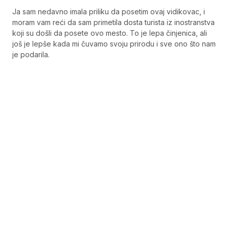
Ja sam nedavno imala priliku da posetim ovaj vidikovac, i
moram vam reći da sam primetila dosta turista iz inostranstva
koji su došli da posete ovo mesto. To je lepa činjenica, ali
još je lepše kada mi čuvamo svoju prirodu i sve ono što nam
je podarila.