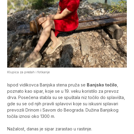
Klupica za predah i fotkanje
Ispod vidikovca Banjska stena pruža se
Banjsko točilo
,
poznato kao sipar, koje se u 19. veku koristilo za prevoz
drva. Posečena stabla su se spuštala niz točilo do splavišta,
gde su se od njih pravili splavovi koje su iskusni splavari
prevozili Drinom i Savom do Beograda. Dužina Banjskog
točila iznosi oko 1300 m.
Nažalost, danas je sipar zarastao u rastinje.