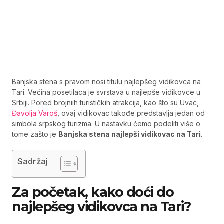
Banjska stena s pravom nosi titulu najlepšeg vidikovca na
Tari. Većina posetilaca je svrstava u najlepše vidikovce u
Srbiji. Pored brojniih turističkih atrakcija, kao što su Uvac,
Đavolja Varoš
, ovaj vidikovac takođe predstavlja jedan od
simbola srpskog turizma. U nastavku ćemo podeliti više o
tome zašto je
Banjska stena najlepši vidikovac na Tari
.
Sadržaj
Za početak, kako doći do
najlepšeg vidikovca na Tari?