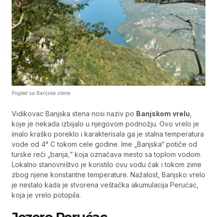
Pogled sa Banjske stene
Vidikovac Banjska stena nosi naziv po
Banjskom vrelu
,
koje je nekada izbijalo u njegovom podnožju. Ovo vrelo je
imalo kraško poreklo i karakterisala ga je stalna temperatura
vode od 4° C tokom cele godine. Ime „Banjska“ potiče od
turske reči „banja,“ koja označava mesto sa toplom vodom.
Lokalno stanovništvo je koristilo ovu vodu čak i tokom zime
zbog njene konstantne temperature. Nažalost, Banjsko vrelo
je nestalo kada je stvorena veštačka akumulacija Perućac,
koja je vrelo potopila.