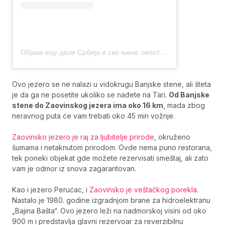
Објава коју дели Србија и све њене лепоте
(@slikaj_srbiju)
Ovo jezero se ne nalazi u vidokrugu Banjske stene, ali šteta
je da ga ne posetite ukoliko se nađete na Tari.
Od Banjske
stene do Zaovinskog jezera ima oko 16 km
, mada zbog
neravnog puta će vam trebati oko 45 min vožnje.
Zaovinsko jezero je raj za ljubitelje prirode
, okruženo
šumama i netaknutom prirodom. Ovde nema puno restorana,
tek poneki objekat gde možete rezervisati smeštaj, ali zato
vam je odmor iz snova zagarantovan.
Kao i jezero Perućac, i
Zaovinsko je veštačkog porekla
.
Nastalo je 1980. godine izgradnjom brane za hidroelektranu
„Bajina Bašta“. Ovo jezero leži na nadmorskoj visini od oko
900 m i predstavlja glavni rezervoar za reverzibilnu