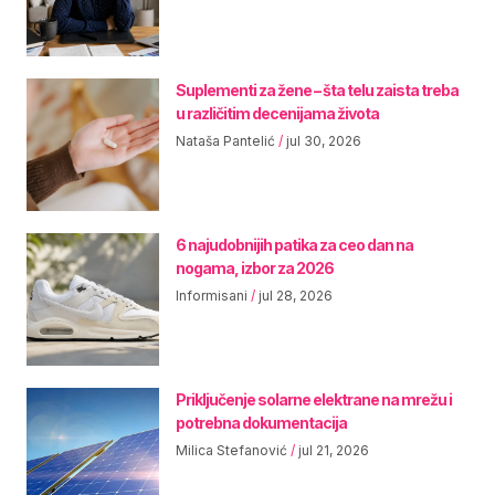
Suplementi za žene – šta telu zaista treba
u različitim decenijama života
Nataša Pantelić
jul 30, 2026
6 najudobnijih patika za ceo dan na
nogama, izbor za 2026
Informisani
jul 28, 2026
Priključenje solarne elektrane na mrežu i
potrebna dokumentacija
Milica Stefanović
jul 21, 2026