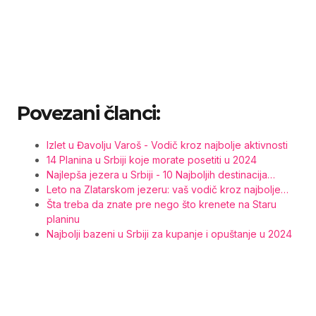
Povezani članci:
Izlet u Đavolju Varoš - Vodič kroz najbolje aktivnosti
14 Planina u Srbiji koje morate posetiti u 2024
Najlepša jezera u Srbiji - 10 Najboljih destinacija…
Leto na Zlatarskom jezeru: vaš vodič kroz najbolje…
Šta treba da znate pre nego što krenete na Staru
planinu
Najbolji bazeni u Srbiji za kupanje i opuštanje u 2024