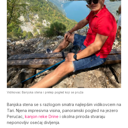
Vidikovac Banjska stena i prelep pogled koji se pruža
Banjska stena se s razlogom smatra najlepšim vidikovcem na
Tari. Njena impresivna visina, panoramski pogled na jezero
Perućac,
kanjon reke Drine
i okolna priroda stvaraju
neponovljiv osećaj divljenja.