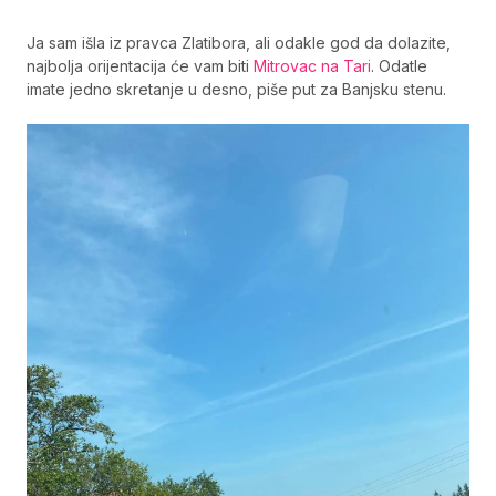
Ja sam išla iz pravca Zlatibora, ali odakle god da dolazite,
najbolja orijentacija će vam biti
Mitrovac na Tari
. Odatle
imate jedno skretanje u desno, piše put za Banjsku stenu.