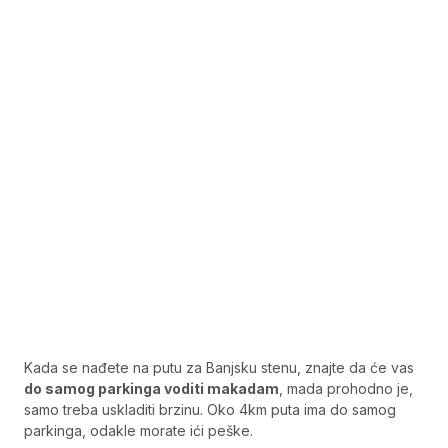
Kada se nađete na putu za Banjsku stenu, znajte da će vas
do samog parkinga voditi makadam
, mada prohodno je,
samo treba uskladiti brzinu. Oko 4km puta ima do samog
parkinga, odakle morate ići peške.