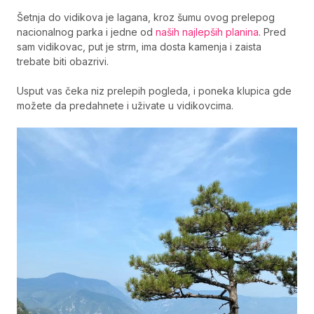
Šetnja do vidikova je lagana, kroz šumu ovog prelepog
nacionalnog parka i jedne od
naših najlepših planina
. Pred
sam vidikovac, put je strm, ima dosta kamenja i zaista
trebate biti obazrivi.
Usput vas čeka niz prelepih pogleda, i poneka klupica gde
možete da predahnete i uživate u vidikovcima.