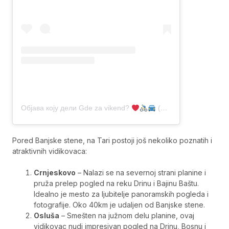
Објава коју дели Gde za vikend?
(@vikend.beg)
Pored Banjske stene, na Tari postoji još nekoliko poznatih i
atraktivnih vidikovaca:
Crnjeskovo
– Nalazi se na severnoj strani planine i
pruža prelep pogled na reku Drinu i Bajinu Baštu.
Idealno je mesto za ljubitelje panoramskih pogleda i
fotografije. Oko 40km je udaljen od Banjske stene.
Osluša
– Smešten na južnom delu planine, ovaj
vidikovac nudi impresivan pogled na Drinu, Bosnu i