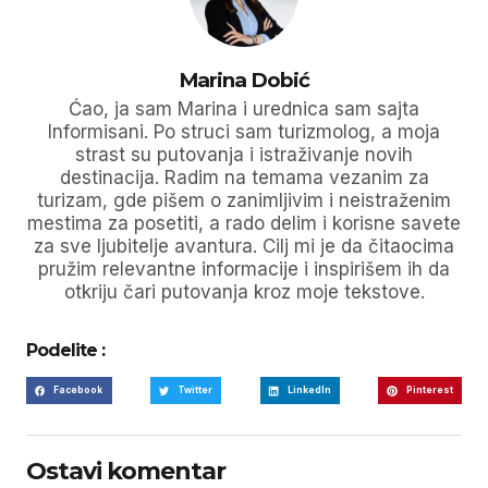
Marina Dobić
Ćao, ja sam Marina i urednica sam sajta
Informisani. Po struci sam turizmolog, a moja
strast su putovanja i istraživanje novih
destinacija. Radim na temama vezanim za
turizam, gde pišem o zanimljivim i neistraženim
mestima za posetiti, a rado delim i korisne savete
za sve ljubitelje avantura. Cilj mi je da čitaocima
pružim relevantne informacije i inspirišem ih da
otkriju čari putovanja kroz moje tekstove.
Podelite :
Facebook
Twitter
LinkedIn
Pinterest
Ostavi komentar