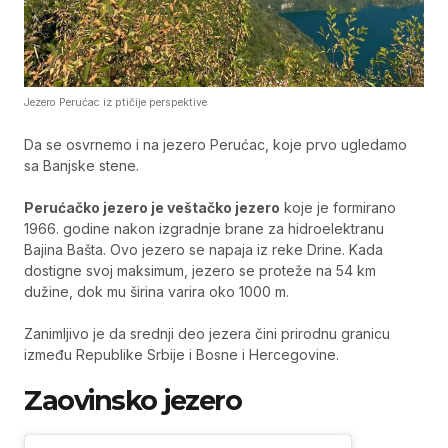
Jezero Perućac iz ptičije perspektive
Da se osvrnemo i na jezero Perućac, koje prvo ugledamo
sa Banjske stene.
Perućačko jezero je veštačko jezero
koje je formirano
1966. godine nakon izgradnje brane za hidroelektranu
Bajina Bašta. Ovo jezero se napaja iz reke Drine. Kada
dostigne svoj maksimum, jezero se proteže na 54 km
dužine, dok mu širina varira oko 1000 m.
Zanimljivo je da srednji deo jezera čini prirodnu granicu
između Republike Srbije i Bosne i Hercegovine.
Zaovinsko jezero