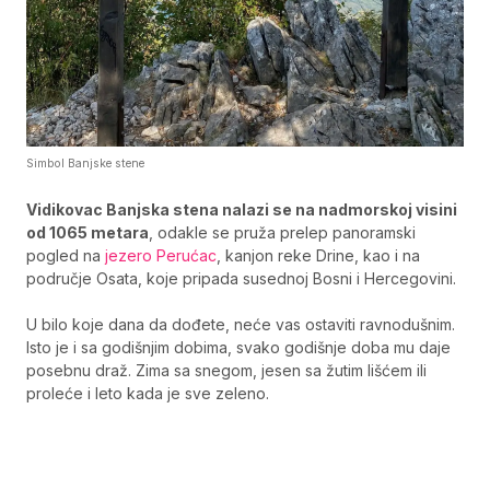
Simbol Banjske stene
Vidikovac Banjska stena nalazi se na nadmorskoj visini
od 1065 metara
, odakle se pruža prelep panoramski
pogled na
jezero Perućac
, kanjon reke Drine, kao i na
područje Osata, koje pripada susednoj Bosni i Hercegovini.
U bilo koje dana da dođete, neće vas ostaviti ravnodušnim.
Isto je i sa godišnjim dobima, svako godišnje doba mu daje
posebnu draž. Zima sa snegom, jesen sa žutim lišćem ili
proleće i leto kada je sve zeleno.