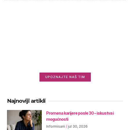
Saznajte više o nama
Zanima vas ko stoji iza Informisani.rs i zašto
radimo ovo što radimo?
UPOZNAJTE NAŠ TIM
Najnoviji artikli
Promena karijere posle 30 – iskustva i
mogućnosti
Informisani
jul 30, 2026