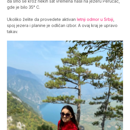
da smo se kroz nekih sat vremena našli na jezeru Perućac,
gde je bilo 35° C.
Ukoliko želite da provedete aktivan
letnji odmor u Srbiji
,
spoj jezera i planine je odličan izbor. A ovaj kraj je upravo
takav.