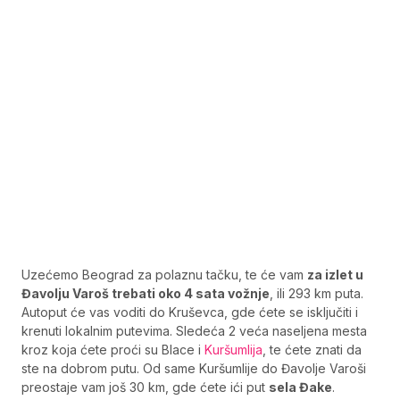
Uzećemo Beograd za polaznu tačku, te će vam
za izlet u
Đavolju Varoš trebati oko 4 sata vožnje
, ili 293 km puta.
Autoput će vas voditi do Kruševca, gde ćete se isključiti i
krenuti lokalnim putevima. Sledeća 2 veća naseljena mesta
kroz koja ćete proći su Blace i
Kuršumlija
, te ćete znati da
ste na dobrom putu. Od same Kuršumlije do Đavolje Varoši
preostaje vam još 30 km, gde ćete ići put
sela Đake
.