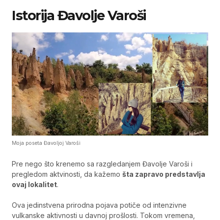
Istorija Đavolje Varoši
Moja poseta Đavoljoj Varoši
Pre nego što krenemo sa razgledanjem Đavolje Varoši i
pregledom aktvinosti, da kažemo
šta zapravo predstavlja
ovaj lokalitet
.
Ova jedinstvena prirodna pojava potiče od intenzivne
vulkanske aktivnosti u davnoj prošlosti. Tokom vremena,