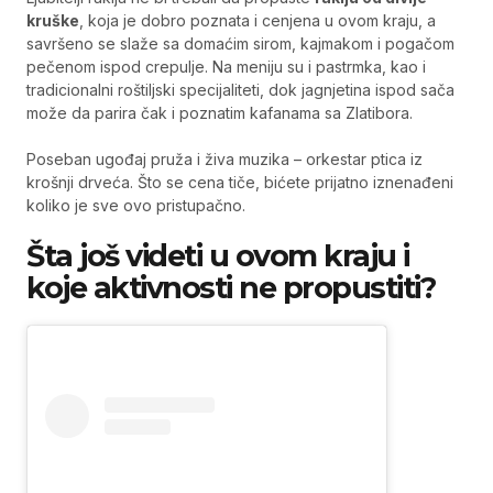
kruške
, koja je dobro poznata i cenjena u ovom kraju, a
savršeno se slaže sa domaćim sirom, kajmakom i pogačom
pečenom ispod crepulje. Na meniju su i pastrmka, kao i
tradicionalni roštiljski specijaliteti, dok jagnjetina ispod sača
može da parira čak i poznatim kafanama sa Zlatibora.
Poseban ugođaj pruža i živa muzika – orkestar ptica iz
krošnji drveća. Što se cena tiče, bićete prijatno iznenađeni
koliko je sve ovo pristupačno.
Šta još videti u ovom kraju i
koje aktivnosti ne propustiti?