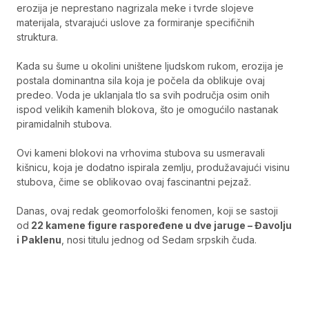
erozija je neprestano nagrizala meke i tvrde slojeve
materijala, stvarajući uslove za formiranje specifičnih
struktura.
Kada su šume u okolini uništene ljudskom rukom, erozija je
postala dominantna sila koja je počela da oblikuje ovaj
predeo. Voda je uklanjala tlo sa svih područja osim onih
ispod velikih kamenih blokova, što je omogućilo nastanak
piramidalnih stubova.
Ovi kameni blokovi na vrhovima stubova su usmeravali
kišnicu, koja je dodatno ispirala zemlju, produžavajući visinu
stubova, čime se oblikovao ovaj fascinantni pejzaž.
Danas, ovaj redak geomorfološki fenomen, koji se sastoji
od
22 kamene figure raspoređene u dve jaruge – Đavolju
i Paklenu
, nosi titulu jednog od Sedam srpskih čuda.