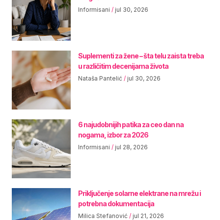
Informisani
jul 30, 2026
Suplementi za žene – šta telu zaista treba
u različitim decenijama života
Nataša Pantelić
jul 30, 2026
6 najudobnijih patika za ceo dan na
nogama, izbor za 2026
Informisani
jul 28, 2026
Priključenje solarne elektrane na mrežu i
potrebna dokumentacija
Milica Stefanović
jul 21, 2026