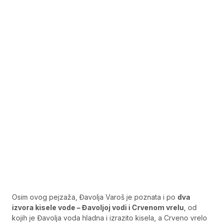
Osim ovog pejzaža, Đavolja Varoš je poznata i po
dva
izvora kisele vode – Đavoljoj vodi i Crvenom vrelu
, od
kojih je Đavolja voda hladna i izrazito kisela, a Crveno vrelo