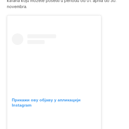
kafana koju možete posetiti u periodu od 01. aprila do 30.
novembra.
Прикажи ову објаву у апликацији
Instagram