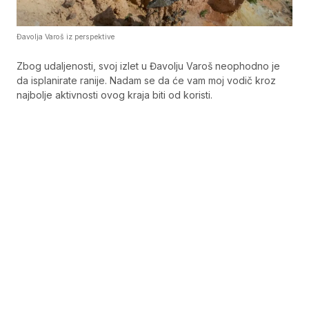
Đavolja Varoš iz perspektive
Zbog udaljenosti, svoj izlet u Đavolju Varoš neophodno je
da isplanirate ranije. Nadam se da će vam moj vodič kroz
najbolje aktivnosti ovog kraja biti od koristi.