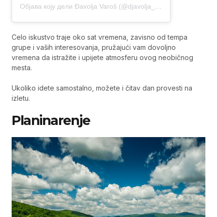
Објава коју дели Đavolja Varoš (@djavolja_varos_cudo_prirode)
Celo iskustvo traje oko sat vremena, zavisno od tempa
grupe i vaših interesovanja, pružajući vam dovoljno
vremena da istražite i upijete atmosferu ovog neobičnog
mesta.
Ukoliko idete samostalno, možete i čitav dan provesti na
izletu.
Planinarenje