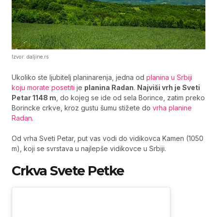
Izvor: daljine.rs
Ukoliko ste ljubitelj planinarenja, jedna od
planina u Srbiji
koju morate posetiti
je
planina Radan
.
Najviši vrh je Sveti
Petar 1148 m
, do kojeg se ide od sela Borince, zatim preko
Borincke crkve, kroz gustu šumu stižete do
vrha planine
Radan
.
Od vrha Sveti Petar, put vas vodi do vidikovca Kamen (1050
m), koji se svrstava u najlepše vidikovce u Srbiji.
Crkva Svete Petke