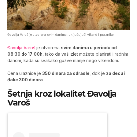
Đavolja Varoš je otvorena svim danima, uključujući vikend i praznike
Đavolja Varoš
je otvorena
svim danima u periodu od
08:30 do 17:00h
, tako da vaš izlet možete planirati i radnim
danom, kada su svakako gužve manje nego vikendom.
Cena ulaznice je
350 dinara za odrasle
, dok je
za decu i
đake 300 dinara
.
Šetnja kroz lokalitet Đavolja
Varoš