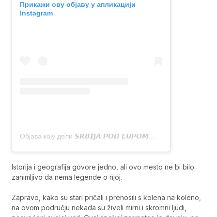
Прикажи ову објаву у апликацији
Instagram
Објава коју дели 𝙎𝙍𝘽𝙄𝙅𝘼 𝙋𝙊𝘿 𝙇𝙐𝙋𝙊𝙈
(@srbija_pod_lup
Istorija i geografija govore jedno, ali ovo mesto ne bi bilo
zanimljivo da nema legende o njoj.
Zapravo, kako su stari pričali i prenosili s kolena na koleno,
na ovom području nekada su živeli mirni i skromni ljudi,