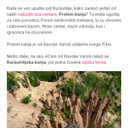
Kada se već uputite put Kuršumlije, kako zaobići jedan od
naših
najboljih spa centara
,
Prolom banju
? Tu imate ugođaj
za celu porodicu. Pored medicinskih tretmana, tu su otvoreni
i zatvoreni bazen, fitnes centar, staze zdravlja, kao i
igraonica na otvorenom.
Prolom banja je od Đavolje Varoši udaljena svega 11 km.
Nešto dalje, na oko 40 km od Đavolje Varoši nalazi se
Kuršumlijska banja
, još jedna čuvena
srpska terma
.