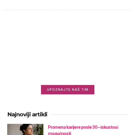
Saznajte više o nama
Zanima vas ko stoji iza Informisani.rs i zašto
radimo ovo što radimo?
UPOZNAJTE NAŠ TIM
Najnoviji artikli
Promena karijere posle 30 – iskustva i
mogućnosti