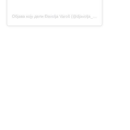
Објава коју дели Đavolja Varoš (@djavolja_varos_cudo_prirode)