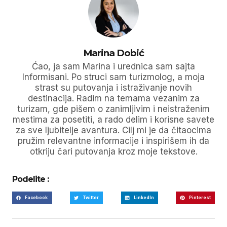
Marina Dobić
Ćao, ja sam Marina i urednica sam sajta
Informisani. Po struci sam turizmolog, a moja
strast su putovanja i istraživanje novih
destinacija. Radim na temama vezanim za
turizam, gde pišem o zanimljivim i neistraženim
mestima za posetiti, a rado delim i korisne savete
za sve ljubitelje avantura. Cilj mi je da čitaocima
pružim relevantne informacije i inspirišem ih da
otkriju čari putovanja kroz moje tekstove.
Podelite :
Facebook
Twitter
LinkedIn
Pinterest