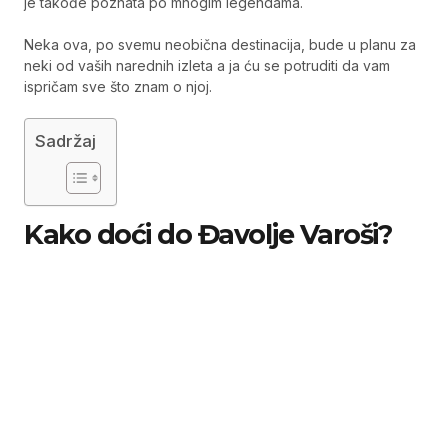
je takođe poznata po mnogim legendama.
Neka ova, po svemu neobična destinacija, bude u planu za
neki od vaših narednih izleta a ja ću se potruditi da vam
ispričam sve što znam o njoj.
Sadržaj
Kako doći do Đavolje Varoši?