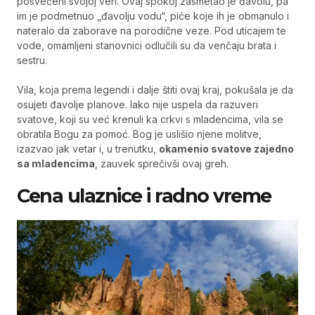
posvećeni svojoj veri. Ovaj spokoj zasmetao je đavolu, pa
im je podmetnuo „đavolju vodu“, piće koje ih je obmanulo i
nateralo da zaborave na porodične veze. Pod uticajem te
vode, omamljeni stanovnici odlučili su da venčaju brata i
sestru.
Vila, koja prema legendi i dalje štiti ovaj kraj, pokušala je da
osujeti đavolje planove. Iako nije uspela da razuveri
svatove, koji su već krenuli ka crkvi s mladencima, vila se
obratila Bogu za pomoć. Bog je uslišio njene molitve,
izazvao jak vetar i, u trenutku,
okamenio svatove zajedno
sa mladencima
, zauvek sprečivši ovaj greh.
Cena ulaznice i radno vreme