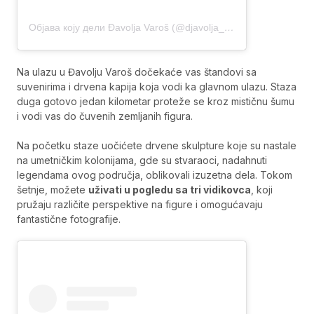
Објава коју дели Đavolja Varoš (@djavolja_varos_cudo_prirode)
Na ulazu u Đavolju Varoš dočekaće vas štandovi sa
suvenirima i drvena kapija koja vodi ka glavnom ulazu. Staza
duga gotovo jedan kilometar proteže se kroz mističnu šumu
i vodi vas do čuvenih zemljanih figura.
Na početku staze uočićete drvene skulpture koje su nastale
na umetničkim kolonijama, gde su stvaraoci, nadahnuti
legendama ovog područja, oblikovali izuzetna dela. Tokom
šetnje, možete
uživati u pogledu sa tri vidikovca
, koji
pružaju različite perspektive na figure i omogućavaju
fantastične fotografije.