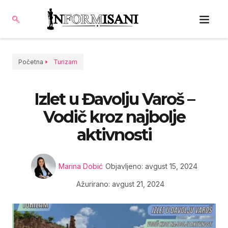
Početna
Turizam
Izlet u Đavolju Varoš –
Vodič kroz najbolje
aktivnosti
Marina Dobić
Objavljeno:
avgust 15, 2024
Ažurirano: avgust 21, 2024