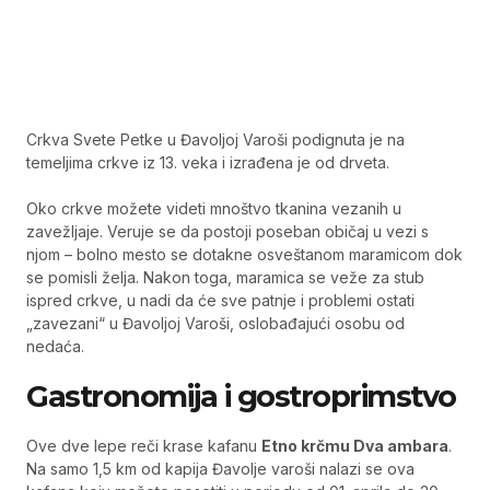
Crkva Svete Petke u Đavoljoj Varoši podignuta je na
temeljima crkve iz 13. veka i izrađena je od drveta.
Oko crkve možete videti mnoštvo tkanina vezanih u
zavežljaje. Veruje se da postoji poseban običaj u vezi s
njom – bolno mesto se dotakne osveštanom maramicom dok
se pomisli želja. Nakon toga, maramica se veže za stub
ispred crkve, u nadi da će sve patnje i problemi ostati
„zavezani“ u Đavoljoj Varoši, oslobađajući osobu od
nedaća.
Gastronomija i gostroprimstvo
Ove dve lepe reči krase kafanu
Etno krčmu Dva ambara
.
Na samo 1,5 km od kapija Đavolje varoši nalazi se ova