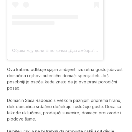
Објава коју дели Етно крчма „Два амбара” (@dvaambara)
Ovu kafanu odlikuje sjajan ambijent, izuzetna gostoljubivost
domaćina i njihovi autentični domaći specijaliteti. Još
posebniji je osećaj kada znate da je ovo pravi porodični
posao.
Domaćin Saša Radoičić s velikom pažnjom priprema hranu,
dok domaćica srdačno dočekuje i uslužuje goste. Deca su
takođe uključena, prodajući suvenire, domaće proizvode i
plodove šume.
Ljubitelji rakija ne bi trebali da propuste
rakiju od divlje