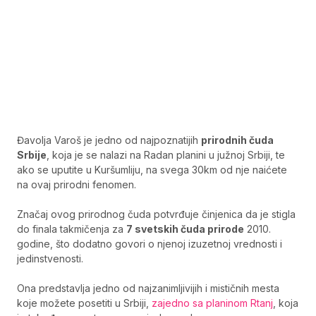
Đavolja Varoš je jedno od najpoznatijih
prirodnih čuda
Srbije
, koja je se nalazi na Radan planini u južnoj Srbiji, te
ako se uputite u Kuršumliju, na svega 30km od nje naićete
na ovaj prirodni fenomen.
Značaj ovog prirodnog čuda potvrđuje činjenica da je stigla
do finala takmičenja za
7 svetskih čuda prirode
2010.
godine, što dodatno govori o njenoj izuzetnoj vrednosti i
jedinstvenosti.
Ona predstavlja jedno od najzanimljivijih i mističnih mesta
koje možete posetiti u Srbiji,
zajedno sa planinom Rtanj
, koja