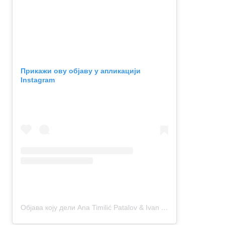
Прикажи ову објаву у апликацији
Instagram
Објава коју дели Ana Timilić Patalov & Ivan Patalov – TRAVEL BLOGGERS (@putujuci_ranac)